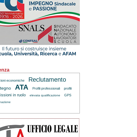
enza
Reclutamento
zioni economiche
ATA
tegno
Profili professionali
profili
ssioni in ruolo
GPS
elevata qualificazione
inazione