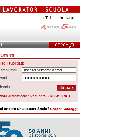
T
T
T
|
NETWORK
LI
CERCA
Utenti
cerca Avanzata
isci i tuoi dati:
name/Email
word
icorda
word dimenticata?
Recupera!
-
REGISTRATI
ai ancora un account Snals?
Scopri i Vantaggi