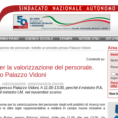
RIMO PIANO
AGENDA SCUOLA
STAMPA
NOTIZIE UTILI
SITI UTI
Area 
chiave:
Ri
zazione del personale. Indetto un presidio presso Palazzo Vidoni
Inser
Condividi su:
Nick
er la valorizzazione del personale.
Pass
so Palazzo Vidoni
R
login
,
valorizzazione
,
assegnazione risorse
,
Pass
ORA
resso Palazzo Vidoni, h 11.00-13.00, perché il ministro P.A.
il ministro I.M. nel novembre scorso
Non h
sorse per la valorizzazione del personale degli enti pubblici di ricerca non
 e le altre sigle rappresentative a mettere in campo nuove iniziative a
a Roma, presso Palazzo Vidoni, dalle ore 11.00 alle ore 13.00. Un