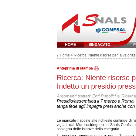
HOME
SINDACATO
P
Inserisci parola 
Home
> Ricerca: Niente risorse per la valoriz
Anteprima di stampa
Ricerca: Niente risorse p
Indetto un presidio pres
Argomenti trattati:
Enti Pubblici di Ricerca
Presidio/assemblea il 7 marzo a Roma, p
tenga fede agli impegni presi anche con 
Le mancate risposte alle richieste continue di ri
vigilati dal Mur costringono lo Snals-Confsal
sostegno delle istanze della categoria.
Il prossimo appuntamento è per il 7 marzo 