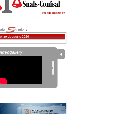
enze di: agosto 2026
Videogallery