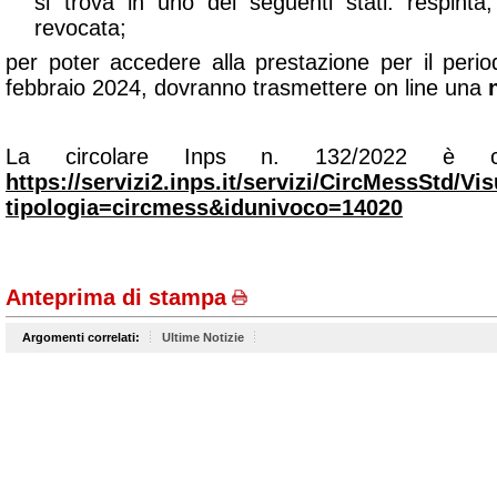
si trova in uno dei seguenti stati: respinta
revocata;
per poter accedere alla prestazione per il per
febbraio 2024,
dovranno trasmettere on line una
La circolare Inps n. 132/2022 è con
https://servizi2.inps.it/servizi/CircMessStd/V
tipologia=circmess&idunivoco=14020
Anteprima di stampa
Argomenti correlati:
Ultime Notizie