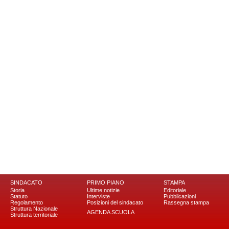
SINDACATO
PRIMO PIANO
STAMPA
Storia
Ultime notizie
Editoriale
Statuto
Interviste
Pubblicazioni
Regolamento
Posizioni del sindacato
Rassegna stampa
Struttura Nazionale
AGENDA SCUOLA
Struttura territoriale