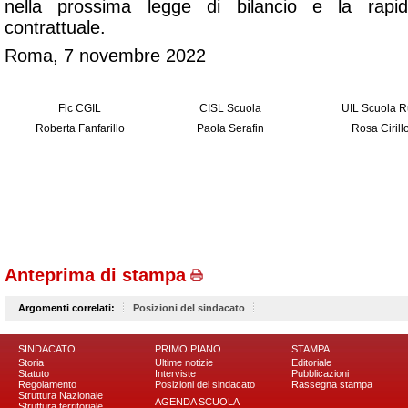
nella prossima legge di bilancio e la rapi
contrattuale.
Roma, 7 novembre 2022
Flc CGIL
CISL Scuola
UIL Scuola 
Roberta Fanfarillo
Paola Serafin
Rosa Cirill
Anteprima di stampa
Argomenti correlati:
Posizioni del sindacato
SINDACATO
PRIMO PIANO
STAMPA
Storia
Ultime notizie
Editoriale
Statuto
Interviste
Pubblicazioni
Regolamento
Posizioni del sindacato
Rassegna stampa
Struttura Nazionale
AGENDA SCUOLA
Struttura territoriale