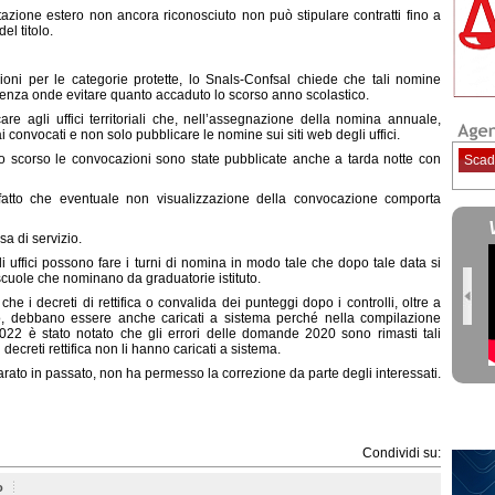
litazione estero non ancora riconosciuto non può stipulare contratti fino a
el titolo.
ioni per le categorie protette, lo Snals-Confsal chiede che tali nomine
nenza onde evitare quanto accaduto lo scorso anno scolastico.
are agli uffici territoriali che, nell’assegnazione della nomina annuale,
onvocati e non solo pubblicare le nomine sui siti web degli uffici.
no scorso le convocazioni sono state pubblicate anche a tarda notte con
Scad
 fatto che eventuale non visualizzazione della convocazione comporta
sa di servizio.
i uffici possono fare i turni di nomina in modo tale che dopo tale data si
 scuole che nominano da graduatorie istituto.
 che i decreti di rettifica o convalida dei punteggi dopo i controlli, oltre a
ito, debbano essere anche caricati a sistema perché nella compilazione
22 è stato notato che gli errori delle domande 2020 sono rimasti tali
 decreti rettifica non li hanno caricati a sistema.
arato in passato, non ha permesso la correzione da parte degli interessati.
Condividi su:
o