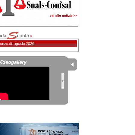
enze di: agosto 2026
Videogallery