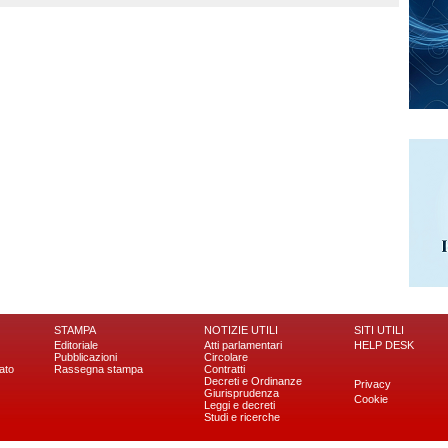
STAMPA
NOTIZIE UTILI
SITI UTILI
Editoriale
Atti parlamentari
HELP DESK
Pubblicazioni
Circolare
ato
Rassegna stampa
Contratti
Decreti e Ordinanze
Privacy
Giurisprudenza
Cookie
Leggi e decreti
Studi e ricerche