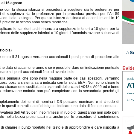
2 al 16 agosto
gno con la stessa istanza si procederà a scegliere sia le preferenze per
i di supplenza sia le preferenze per la procedura prevista per l’Art 59
n titolo sostegno. Per questa istanza destinata ai docenti inseriti in 1^
à previsto lo scorso anno senza modifiche.
pplicare le sanzioni a chi rinuncia a supplenze inferiori a 10 giorni per la
elenco delle supplenze inferiori a 10 giorni. L’amministrazione si riserva di
io bis)
 entro il 31 agosto verranno accantonati i posti prima di procedere alle
a che data si accantoneranno e se è possibile dare un’indicazione puntuale
Evid
nare sui posti accantonati fino ad avente titolo.
 alla primaria, che sono nella maggior parte dei casi spezzoni, verranno
posi
uesti posti a sistema sarà indicata con la sigla EEM. Non sono chiare le
A
arà sicuramente costituita da aspiranti delle classi A048 e A049 ed è bene
 su educazione motoria non può completare con la secondaria perché gli
eleva
GPS
mpletamento dei turni di nomina i DS possano nominare e si chiede di
in questi contratti dato l’obbligo di indicare una data di fine del contratto.
avvalersi dell’Art 36 per i neoimmessi in ruolo di quest’anno non solo per i
ato nella bozza presentata) ma anche per le procedure di conferimento
di chiarire il punto riportato nel testo e di approfondire e dare risposta a