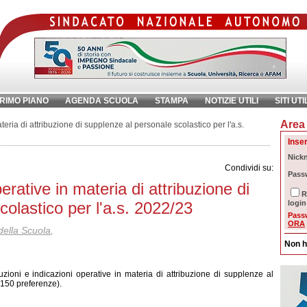
RIMO PIANO
AGENDA SCUOLA
STAMPA
NOTIZIE UTILI
SITI UTI
Area 
chiave:
Ri
teria di attribuzione di supplenze al personale scolastico per l'a.s.
Inser
Nick
Condividi su:
Pass
perative in materia di attribuzione di
R
olastico per l'a.s. 2022/23
login
Pass
ORA
della Scuola
,
Non h
ruzioni e indicazioni operative in materia di attribuzione di supplenze al
 150 preferenze).