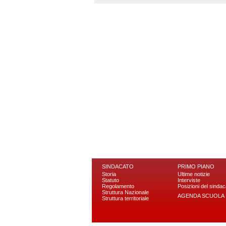
SINDACATO
PRIMO PIANO
Storia
Ultime notizie
Statuto
Interviste
Regolamento
Posizioni del sindac
Struttura Nazionale
AGENDA SCUOLA
Struttura territoriale