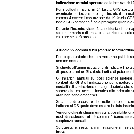
Indicazione termini apertura delle istanze dal 
Per i colleghi inseriti in 1^ fascia GPS soste
eventuale partecipazione agli incarichi annual
comma 4 ovvero l‘assunzione da 1^ fascia GPS co
fascia GPS sostegno è solo prorogato quanto gi
Durante l’incontro viene fatta richiesta di non a
scuola primaria o di limitare la sanzione al solo 
valutare se sarà possibile.
Articolo 59 comma 9 bis (ovvero lo Straordinar
Per le graduatorie che non verranno pubblicate
nomine annuali.
Si chiede all’amministrazione di indicare fino 
di questo termine. Si chiede inoltre di poter nomi
Gli incarichi annuali sui posti scienze motorie
conferiti da GPS e l’indicazione per chiedere q
modalità di costituzione della graduatoria che s
sapere che chi accetta incarico alla primaria
orari non sono omogenei.
Si chiede di precisare che nelle more del co
indicare ai DS quale deve essere la data inserire 
Vengono chiesti chiarimenti sulla possibilità di 
posti di sostegno art 59 comma 4 (come indic
supplenze annuali.
Su questa richiesta l’amministrazione si riserva 
breve.