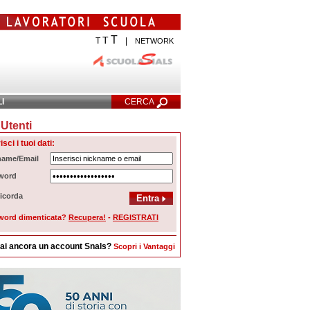
T
T
T
|
NETWORK
LI
CERCA
Utenti
cerca Avanzata
isci i tuoi dati:
name/Email
word
icorda
word dimenticata?
Recupera!
-
REGISTRATI
ai ancora un account Snals?
Scopri i Vantaggi