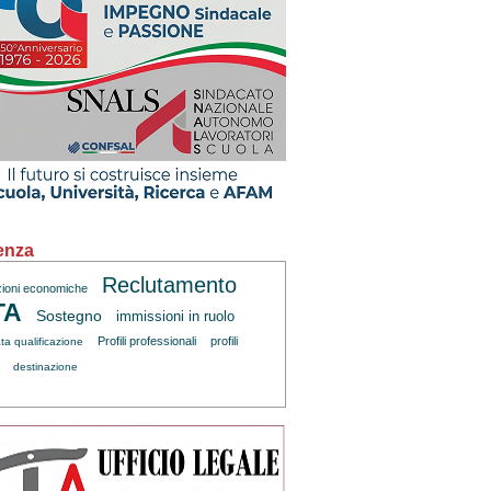
enza
Reclutamento
zioni economiche
TA
Sostegno
immissioni in ruolo
Profili professionali
profili
ta qualificazione
destinazione