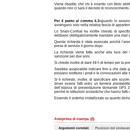
Viene ribadito che chi è inserito con titolo abi
quando non ci sarà il decreto di riconoscimento d
Per il punto al comma 4.3
riguardo le assunz
avvengano solo nella relativa fascia di apparte
Lo Snals-Confsal ha inoltre chiesto di specific
debbano obbligatoriamente mandare una mail ai c
Questa richiesta è stata avanzata poiché l’an
presa di servizio il giorno dopo.
La richiesta viene fatta anche alla luce del
sanzione per due anni.
Si chiede inoltre di dare 48 h di tempo per la pre
Sarebbe auspicabile indicare fino a che data gl
possano restituire i posti e le convocazioni alle
Si è richiesto, inoltre, di specificare alle scuole
dover essere fatti entro un termine prestabil
dell’istanza di presentazione domande GPS 20
perché le istituzioni scolastiche che hanno fatto i
Essendo il sistema cristallizzato su quanto dichi
Anteprima di stampa
Argomenti correlati:
Posizioni del sindacat