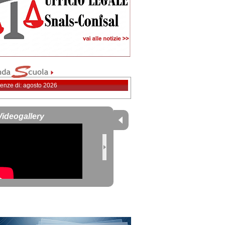
enze di: agosto 2026
Videogallery