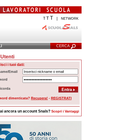
T
T
T
|
NETWORK
LI
CERCA
Utenti
cerca Avanzata
isci i tuoi dati:
name/Email
word
icorda
word dimenticata?
Recupera!
-
REGISTRATI
ai ancora un account Snals?
Scopri i Vantaggi