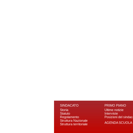
SINDACATO
PRIMO PIANO
Storia
Ultime notizie
Statuto
Interviste
Regolamento
Posizioni del sindac
Struttura Nazionale
AGENDA SCUOLA
Struttura territoriale