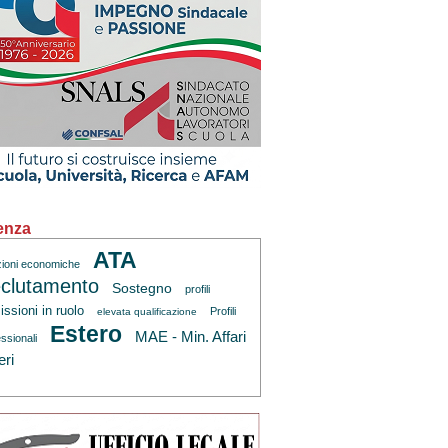
enza
ATA
zioni economiche
clutamento
Sostegno
profili
ssioni in ruolo
Profili
elevata qualificazione
Estero
MAE - Min. Affari
ssionali
eri