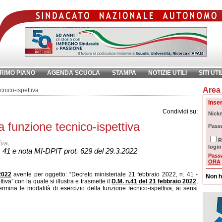
RIMO PIANO
AGENDA SCUOLA
STAMPA
NOTIZIE UTILI
SITI UTI
Area 
chiave:
Ri
cnico-ispettiva
Inser
Condividi su:
Nick
la funzione tecnico-ispettiva
Pass
R
iva
,
login
. 41 e nota MI-DPIT prot. 629 del 29.3.2022
Pass
ORA
2022
avente per oggetto: “Decreto ministeriale 21 febbraio 2022, n. 41 -
Non h
iva” con la quale si illustra e trasmette il
D.M. n.41 del 21 febbraio 2022
,
termina le modalità di esercizio della funzione tecnico-ispettiva, ai sensi