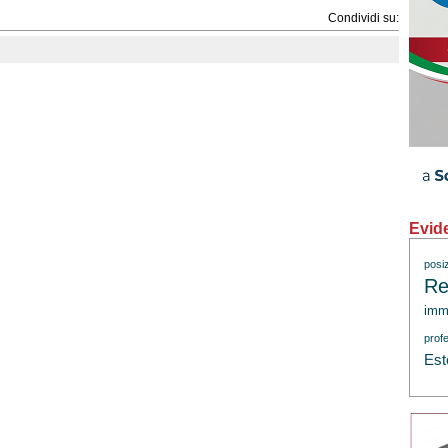
Condividi su:
Evid
posi
Re
immi
profe
Est