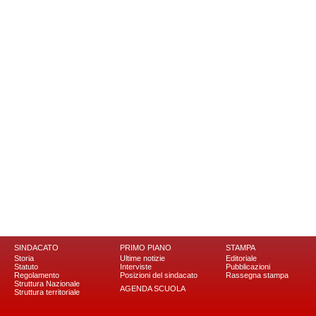
SINDACATO
PRIMO PIANO
STAMPA
Storia
Ultime notizie
Editoriale
Statuto
Interviste
Pubblicazioni
Regolamento
Posizioni del sindacato
Rassegna stampa
Struttura Nazionale
AGENDA SCUOLA
Struttura territoriale