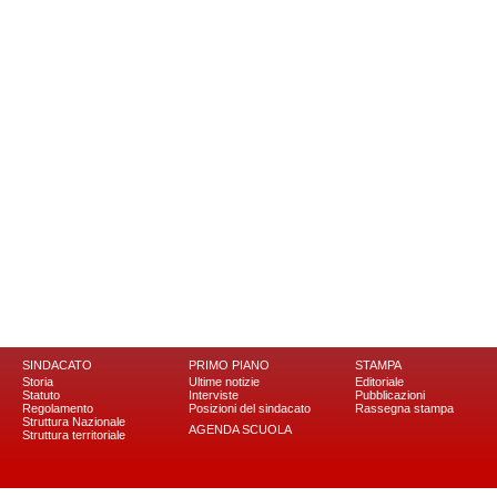
SINDACATO
PRIMO PIANO
STAMPA
Storia
Ultime notizie
Editoriale
Statuto
Interviste
Pubblicazioni
Regolamento
Posizioni del sindacato
Rassegna stampa
Struttura Nazionale
AGENDA SCUOLA
Struttura territoriale