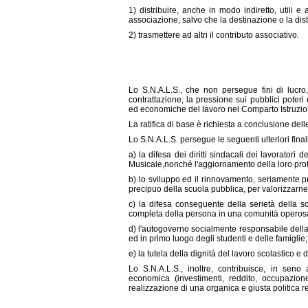
1) distribuire, anche in modo indiretto, utili e
associazione, salvo che la destinazione o la dis
2) trasmettere ad altri il contributo associativo.
Lo S.N.A.L.S., che non persegue fini di lucro,
contrattazione, la pressione sui pubblici poteri 
ed economiche del lavoro nel Comparto Istruzio
La ratifica di base è richiesta a conclusione dell
Lo S.N.A.L.S. persegue le seguenti ulteriori final
a) la difesa dei diritti sindacali dei lavoratori 
Musicale,nonché l'aggiornamento della loro prof
b) lo sviluppo ed il rinnovamento, seriamente p
precipuo della scuola pubblica, per valorizzarne
c) la difesa conseguente della serietà della s
completa della persona in una comunità operos
d) l'autogoverno socialmente responsabile della
ed in primo luogo degli studenti e delle famiglie;
e) la tutela della dignità del lavoro scolastico e 
Lo S.N.A.L.S., inoltre, contribuisce, in seno
economica (investimenti, reddito, occupazione, 
realizzazione di una organica e giusta politica ret