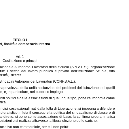
TITOLO I
pi, finalità e democrazia interna
Art. 1
Costituzione e principi
Nazionale Autonomo Lavoratori della Scuola (S.N.A.L.S.), organizzazione
tti i settori del lavoro pubblico e privato dell’Istruzione: Scuola, Alta
rsità, Ricerca.
Sindacati Autonomi dei Lavoratori (CONF.S.A.L.).
apevolezza della unità sostanziale dei problemi dell’istruzione e di quelli
, e, in particolare, nel pubblico impiego.
titi politici e dalle associazioni di qualunque tipo, pone l'autonomia come
tica.
incipi costituzionali nati dalla lotta di Liberazione; si impegna a difendere
pluralistico; rifiuta il concetto e la politica del sindacalismo di classe o di
e diretto; si pone come associazione di base, la cui linea programmatica
osizioni e si realizza attraverso la libera elezione delle cariche.
ssociativo non commerciale, per cui non potrà: