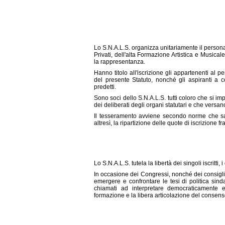
Lo S.N.A.L.S. organizza unitariamente il persona
Privati, dell'alta Formazione Artistica e Musica
la rappresentanza.
Hanno titolo all'iscrizione gli appartenenti al per
del presente Statuto, nonché gli aspiranti a co
predetti.
Sono soci dello S.N.A.L.S. tutti coloro che si i
dei deliberati degli organi statutari e che versan
Il tesseramento avviene secondo norme che sara
altresì, la ripartizione delle quote di iscrizione 
Lo S.N.A.L.S. tutela la libertà dei singoli iscritti
In occasione dei Congressi, nonché dei consigli 
emergere e confrontare le tesi di politica sind
chiamati ad interpretare democraticamente 
formazione e la libera articolazione del consens