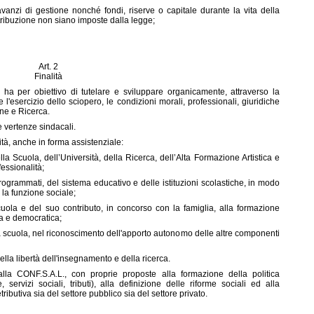
 avanzi di gestione nonché fondi, riserve o capitale durante la vita della
tribuzione non siano imposte dalla legge;
Art. 2
Finalità
 ha per obiettivo di tutelare e sviluppare organicamente, attraverso la
e l'esercizio dello sciopero, le condizioni morali, professionali, giuridiche
ne e Ricerca.
e vertenze sindacali.
ità, anche in forma assistenziale:
della Scuola, dell’Università, della Ricerca, dell’Alta Formazione Artistica e
essionalità;
rogrammati, del sistema educativo e delle istituzioni scolastiche, in modo
 la funzione sociale;
cuola e del suo contributo, in concorso con la famiglia, alla formazione
a e democratica;
 scuola, nel riconoscimento dell'apporto autonomo delle altre componenti
della libertà dell'insegnamento e della ricerca.
 alla CONF.S.A.L., con proprie proposte alla formazione della politica
servizi sociali, tributi), alla definizione delle riforme sociali ed alla
ributiva sia del settore pubblico sia del settore privato.