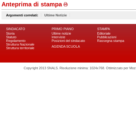
Anteprima di stampa
Argomenti correlati:
Ultime Notizie
SINDACATO
PRIMO PIANO
STAMPA
Storia
Ultime notizie
Editoriale
Statuto
Interviste
Pubblicazioni
Regolamento
Posizioni del sindacato
Rassegna stampa
Struttura Nazionale
AGENDA SCUOLA
Struttura territoriale
Copyright 2013 SNALS. Risoluzione minima: 1024x768. Ottimizzato per Mozilla