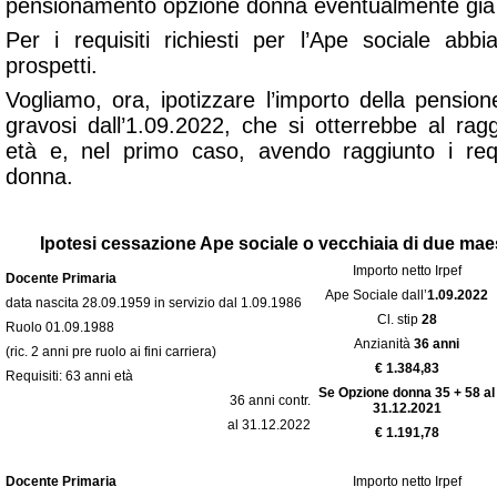
pensionamento opzione donna eventualmente già 
Per i requisiti richiesti per l’Ape sociale abb
prospetti.
Vogliamo, ora, ipotizzare l’importo della pensio
gravosi dall’1.09.2022, che si otterrebbe al ra
età
e, nel primo caso, avendo raggiunto i requ
donna
.
Ipotesi cessazione Ape sociale o vecchiaia di due maest
Importo netto Irpef
Docente Primaria
Ape Sociale dall’
1.09.2022
data nascita 28.09.1959 in servizio dal 1.09.1986
Cl. stip
28
Ruolo 01.09.1988
Anzianità
36 anni
(ric. 2 anni pre ruolo ai fini carriera)
€ 1.384,83
Requisiti: 63 anni età
Se Opzione donna 35 + 58 al
36 anni contr.
31.12.2021
al 31.12.2022
€ 1.191,78
Docente Primaria
Importo netto Irpef