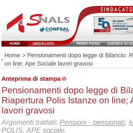
HOME
SINDACATO
PRIMO PIANO
AGENDA SCU
Inserisci parola chiave:
Home
> Pensionamenti dopo legge di Bilancio: Ri
on line; Ape Sociale lavori gravosi
Anteprima di stampa
Pensionamenti dopo legge di Bil
Riapertura Polis Istanze on line;
lavori gravosi
Argomenti trattati:
Pensioni - pensionati
,
l
POLIS
,
APE sociale
,