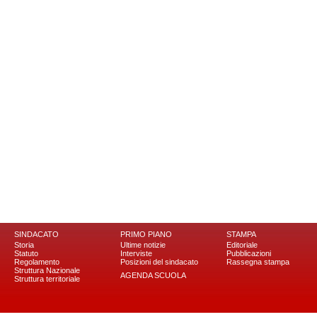
SINDACATO
PRIMO PIANO
STAMPA
Storia
Ultime notizie
Editoriale
Statuto
Interviste
Pubblicazioni
Regolamento
Posizioni del sindacato
Rassegna stampa
Struttura Nazionale
AGENDA SCUOLA
Struttura territoriale