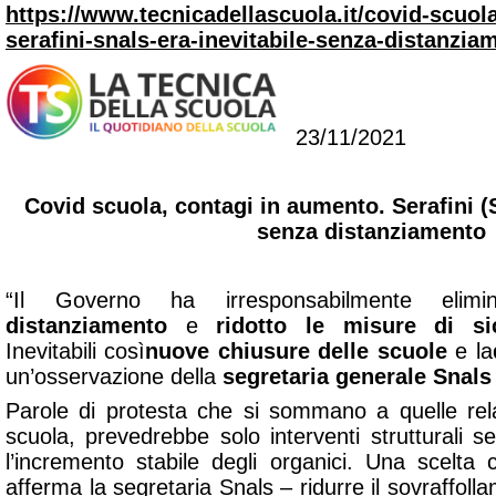
https://www.tecnicadellascuola.it/covid-scuol
serafini-snals-era-inevitabile-senza-distanzia
23/11/2021
Covid scuola, contagi in aumento. Serafini (S
senza distanziamento
“Il Governo ha irresponsabilmente elimin
distanziamento
e
ridotto le misure di si
Inevitabili così
nuove chiusure delle scuole
e la
un’osservazione della
segretaria generale Snals 
Parole di protesta che si sommano a quelle rel
scuola, prevedrebbe solo interventi strutturali 
l’incremento stabile degli organici. Una scelta
afferma la segretaria Snals – ridurre il sovraffoll