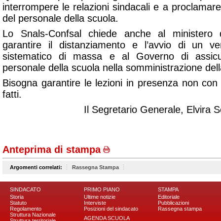
interrompere le relazioni sindacali e a proclamare 
del personale della scuola.
Lo Snals-Confsal chiede anche al ministero d
garantire il distanziamento e l’avvio di un v
sistematico di massa e al Governo di assic
personale della scuola nella somministrazione dell
Bisogna garantire le lezioni in presenza non co
fatti.
Il Segretario Generale, Elvira S
Anteprima di stampa
Argomenti correlati:
Rassegna Stampa
SINDACATO
PRIMO PIANO
STAMPA
Storia
Ultime notizie
Editoriale
Statuto
Interviste
Pubblicazioni
Regolamento
Posizioni del sindacato
Rassegna stampa
Struttura Nazionale
AGENDA SCUOLA
Struttura territoriale