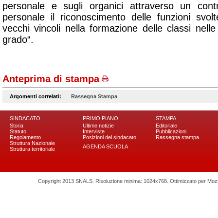
personale e sugli organici attraverso un cont
personale il riconoscimento delle funzioni svo
vecchi vincoli nella formazione delle classi nell
grado“
.
Anteprima di stampa
Argomenti correlati:
Rassegna Stampa
SINDACATO
PRIMO PIANO
STAMPA
Storia
Ultime notizie
Editoriale
Statuto
Interviste
Pubblicazioni
Regolamento
Posizioni del sindacato
Rassegna stampa
Struttura Nazionale
AGENDA SCUOLA
Struttura territoriale
Copyright 2013 SNALS. Risoluzione minima: 1024x768. Ottimizzato per Mozilla