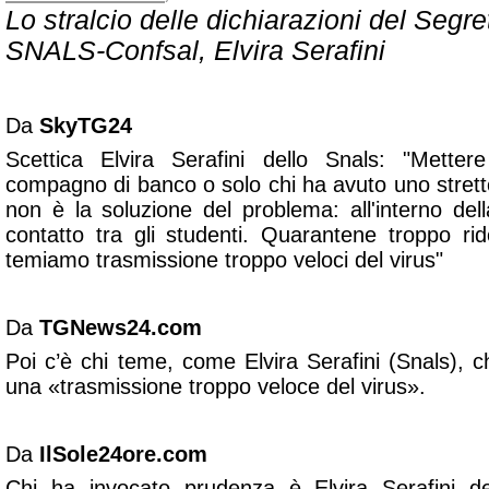
Lo stralcio delle dichiarazioni del Segr
SNALS-Confsal, Elvira Serafini
Da
SkyTG24
Scettica Elvira Serafini dello Snals: "Metter
compagno di banco o solo chi ha avuto uno strett
non è la soluzione del problema: all'interno de
contatto tra gli studenti. Quarantene troppo ri
temiamo trasmissione troppo veloci del virus"
Da
TGNews24.com
Poi c’è chi teme, come Elvira Serafini (Snals), 
una «trasmissione troppo veloce del virus».
Da
IlSole24ore.com
Chi ha invocato prudenza è Elvira Serafini d