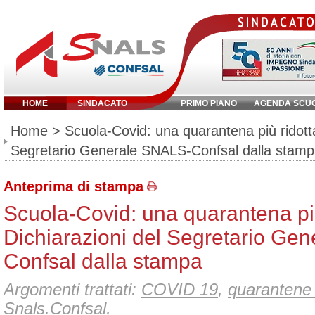
HOME
SINDACATO
PRIMO PIANO
AGENDA SCU
Inserisci parola chiave:
Home
> Scuola-Covid: una quarantena più ridotta
Segretario Generale SNALS-Confsal dalla stam
Anteprima di stampa
Scuola-Covid: una quarantena più
Dichiarazioni del Segretario Ge
Confsal dalla stampa
Argomenti trattati:
COVID 19
,
quarantene 
Snals.Confsal
,