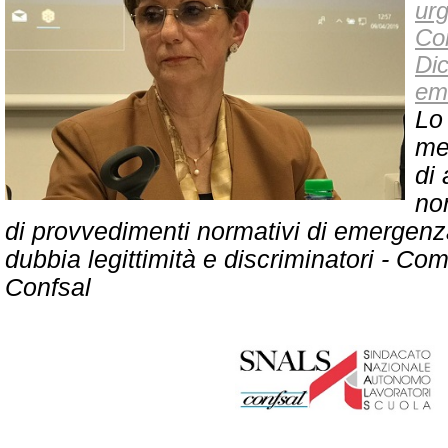
urg
Co
Dic
em
Lo
me
di
no
di provvedimenti normativi di emergenza, 
dubbia legittimità e discriminatori - C
Confsal