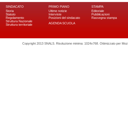
SINDACATO
PRIMO PIANO
STAMPA
Storia
Ultime notizie
Editoriale
Statuto
Interviste
Pubblicazioni
Regolamento
Posizioni del sindacato
Rassegna stampa
Struttura Nazionale
AGENDA SCUOLA
Struttura territoriale
Copyright 2013 SNALS. Risoluzione minima: 1024x768. Ottimizzato per Mozilla