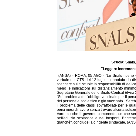
Scuola
: Snals
"Leggero incremento
(ANSA) - ROMA, 05 AGO - "Lo Snals ritiene 
verbale del CTS del 12 luglio, connotato da di
scaricare sulle scuole la responsabilità di deli
meno le indicazioni sul distanziamento minimo 
Segretario Generale dello Snals-Confsal Elvira S
"Sul problema dell'obbligo vaccinale per il per
del personale scolastico è già vaccinato . Sare
il problema delle classi sovraffollate per le qual
persi mesi di lavoro senza trovare alcuna soluzi
Vorremo che il governo comprendesse che senza
nell'edilizia scolastica e nei trasporti, l'inc
granché", conclude la dirigente sindacale. (AN