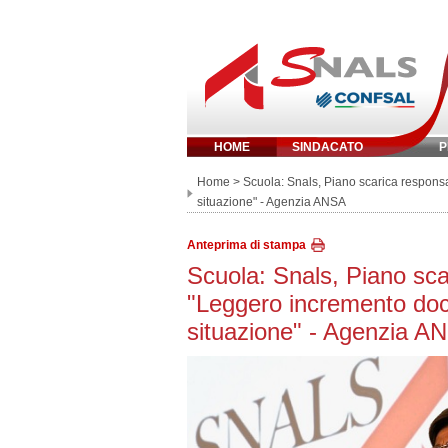
HOME
SINDACATO
P
Inserisci parola 
Home
> Scuola: Snals, Piano scarica responsab
situazione" - Agenzia ANSA
Anteprima di stampa
Scuola: Snals, Piano scari
"Leggero incremento doc
situazione" - Agenzia A