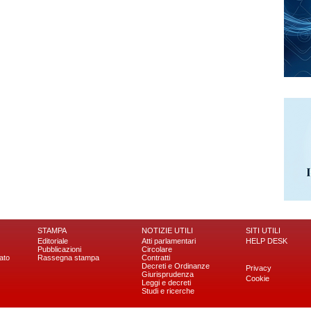
STAMPA
NOTIZIE UTILI
SITI UTILI
Editoriale
Atti parlamentari
HELP DESK
Pubblicazioni
Circolare
ato
Rassegna stampa
Contratti
Decreti e Ordinanze
Privacy
Giurisprudenza
Cookie
Leggi e decreti
Studi e ricerche