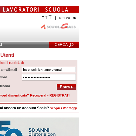
T
T
T
|
NETWORK
LI
CERCA
Utenti
cerca Avanzata
isci i tuoi dati:
name/Email
word
icorda
word dimenticata?
Recupera!
-
REGISTRATI
ai ancora un account Snals?
Scopri i Vantaggi