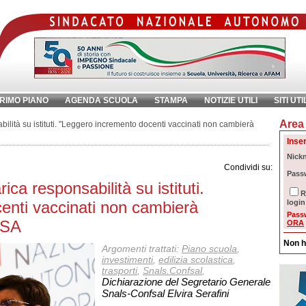
RIMO PIANO
AGENDA SCUOLA
STAMPA
NOTIZIE UTILI
SITI UTI
Area 
chiave:
Ri
ilità su istituti. "Leggero incremento docenti vaccinati non cambierà
Inser
Nick
Condividi su:
Pass
ca responsabilità su istituti.
R
enti vaccinati non cambierà
login
Pass
NSA
ORA
Non h
Argomenti trattati:
Piano scuola
,
investimenti
,
edilizia scolastica
,
trasporti
,
Snals.Confsal
,
Dichiarazione del Segretario Generale
Snals-Confsal Elvira Serafini