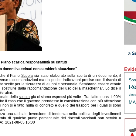
, Piano scarica responsabilità su istituti
Evid
 docenti vaccinati non cambierà situazione"
che il Piano
Scuola
sia stato elaborato sulla scorta di un documento, il
verse raccomandazioni ma da poche indicazioni precise con il rischio di
Sos
cate scelte per la sicurezza di alunni e personale. Sembrano essere venute
Re
sostituite dalla raccomandazione dell'uso della mascherina". Lo dice il
erafini.
eleva
sonale della
scuola
già ci siamo espressi più volte . Tra l'altro quasi il 90%
bbe il caso che il governo prendesse in considerazione con più attenzione
MAE
i non si è fatto nulla di concreto e quello dei trasporti per i quali si sono
one.
 una radicale inversione di tendenza nella politica degli investimenti
remento di qualche punto percentuale dei docenti vaccinati non servirà a
SA). 2021-08-05 16:00