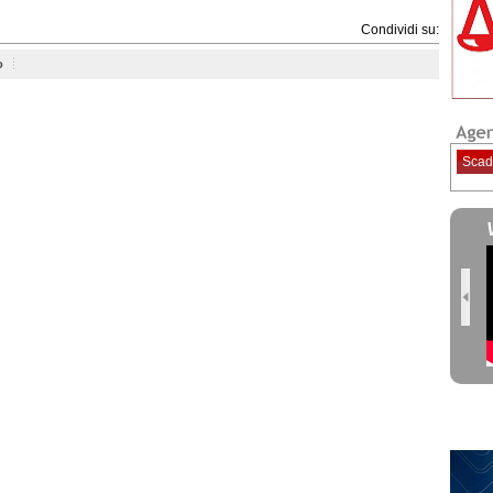
Condividi su:
o
Scad