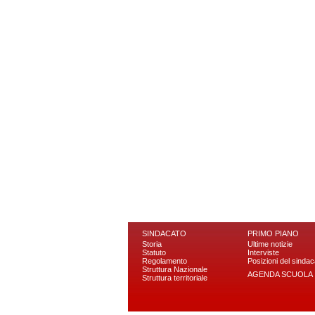
SINDACATO
PRIMO PIANO
Storia
Ultime notizie
Statuto
Interviste
Regolamento
Posizioni del sindac
Struttura Nazionale
AGENDA SCUOLA
Struttura territoriale