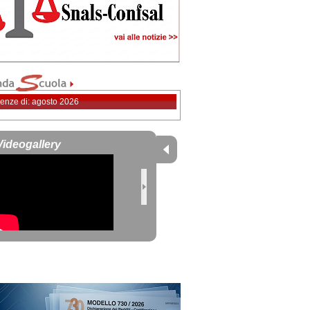
enze di: agosto 2026
Videogallery