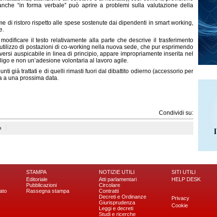
o anche “in forma verbale” può aprire a problemi sulla valutazione della
rme di ristoro rispetto alle spese sostenute dai dipendenti in smart working,
e.
dificare il testo relativamente alla parte che descrive il trasferimento
 utilizzo di postazioni di co-working nella nuova sede, che pur esprimendo
i versi auspicabile in linea di principio, appare impropriamente inserita nel
ligo e non un’adesione volontaria al lavoro agile.
i già trattati e di quelli rimasti fuori dal dibattito odierno (accessorio per
ta a una prossima data.
Condividi su:
o
STAMPA
NOTIZIE UTILI
SITI UTILI
Editoriale
Atti parlamentari
HELP DESK
Pubblicazioni
Circolare
ato
Rassegna stampa
Contratti
Decreti e Ordinanze
Privacy
Giurisprudenza
Cookie
Leggi e decreti
Studi e ricerche