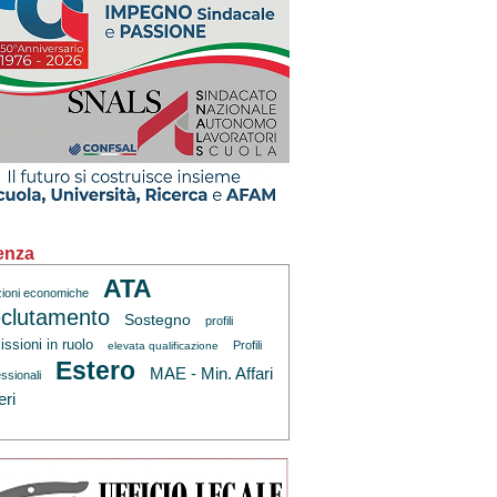
enza
ATA
zioni economiche
clutamento
Sostegno
profili
ssioni in ruolo
Profili
elevata qualificazione
Estero
MAE - Min. Affari
ssionali
eri