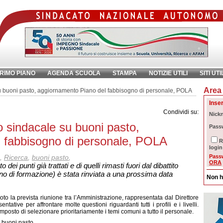
RIMO PIANO
AGENDA SCUOLA
STAMPA
NOTIZIE UTILI
SITI UTI
Area 
chiave:
Ri
u buoni pasto, aggiornamento Piano del fabbisogno di personale, POLA
Inser
Condividi su:
Nick
 sindacale su buoni pasto,
Pass
 fabbisogno di personale, POLA
R
login
,
Ricerca
,
buoni pasto
,
Pass
ORA
ei punti già trattati e di quelli rimasti fuori dal dibattito
no di formazione) è stata rinviata a una prossima data
Non h
oto la prevista riunione tra l’Amministrazione, rappresentata dal Direttore
ative per affrontare molte questioni riguardanti tutti i profili e i livelli.
mposto di selezionare prioritariamente i temi comuni a tutto il personale.
i buoni pasto.