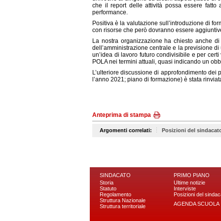
che il report delle attività possa essere fatt
performance.
Positiva è la valutazione sull’introduzione di fo
con risorse che però dovranno essere aggiuntiv
La nostra organizzazione ha chiesto anche di mo
dell’amministrazione centrale e la previsione di
un’idea di lavoro futuro condivisibile e per cert
POLA nei termini attuali, quasi indicando un obb
L’ulteriore discussione di approfondimento dei punt
l’anno 2021; piano di formazione) è stata rinvia
Anteprima di stampa
Argomenti correlati:
Posizioni del sindacat
SINDACATO
PRIMO PIANO
Storia
Ultime notizie
Statuto
Interviste
Regolamento
Posizioni del sindac
Struttura Nazionale
AGENDA SCUOLA
Struttura territoriale