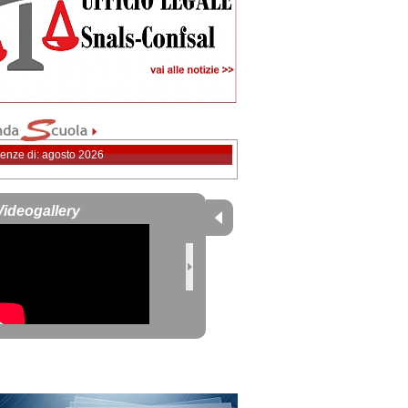
enze di: agosto 2026
Videogallery