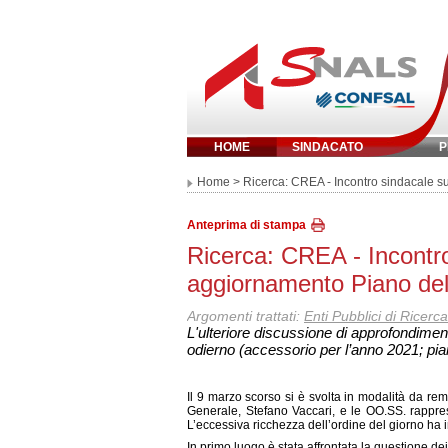
HOME
SINDACATO
P
Inserisci parola 
Home
> Ricerca: CREA - Incontro sindacale s
Anteprima di stampa
Ricerca: CREA - Incontro
aggiornamento Piano del
Argomenti trattati:
Enti Pubblici di Ricerca
L'ulteriore discussione di approfondimento d
odierno (accessorio per l’anno 2021; pia
Il 9 marzo scorso si è svolta in modalità da rem
Generale, Stefano Vaccari, e le OO.SS. rappresent
L’eccessiva ricchezza dell’ordine del giorno ha i
In primo luogo è stata affrontata la questione de