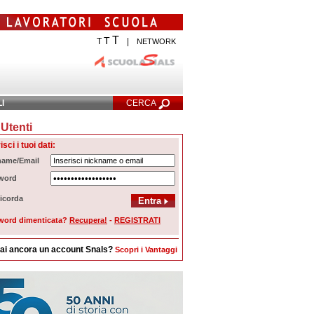
T
T
T
|
NETWORK
LI
CERCA
Utenti
cerca Avanzata
isci i tuoi dati:
name/Email
word
icorda
word dimenticata?
Recupera!
-
REGISTRATI
ai ancora un account Snals?
Scopri i Vantaggi