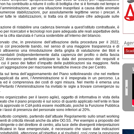
 non ha contribuito a ridurre il collo di bottiglia che si è formato nel tempo e
l’amministrazione, per una situazione inaspritasi a causa delle anomale
merose stabilizzazioni, pur assolutamente legittime verso i precari. A
r tutte le stabilizzazioni, si tratta ora di stanziare cifre adeguate sulle
zione di ristabilire una cadenza biennale a quest’istituto contrattuale, è
opo per ricercatori e tecnologi non pare adeguata alle reali aspettative della
 la cifra stanziata è l’unica sostenibile all’interno del bilancio.
vato che, in previsione dell’attivazione della procedura per il 2022,
catesi col precedente bando, nel senso di una maggiore trasparenza e di
ti attraverso una rimodulazione della griglia di valutazione dei titoli e
Scad
resentabili (indipendentemente dalla capienza del profilo o della fascia
22 dovranno pertanto anticipare la data del possesso dei requisiti e
 cui il peso dei fattori d’impatto delle pubblicazioni sia maggiore. Nella
rsi un’aggregazione per macroaree tematiche invece che per Centro.
tta sul tema dell’aggiornamento del Piano sottolineando che nel mettere
i inapplicati da anni, l’Amministrazione si è impegnata in un percorso. La
pleta ed è comprensiva dei costi di ogni misura. Nel merito è emersa una
. Pertanto l’Amministrazione ha invitato le sigle a trovare convergenze su
.
 organizzativo per il lavoro agile), oggetto di informativa in vista della
ato che il piano proposto è sul solco di quanto applicato nell’ente in fase
rà approvato in CdA potrà essere modificato, poiché la Funzione Pubblica
te i tassi di presenza del personale sono inferiori al 20%.
iuttosto completo, partendo dall’attuale Regolamento sullo smart working
enti di criticità rilevati anche da altre OO.SS.. Per esempio a proposito del
dirigente o del direttore di centro, alla luce delle divergenti interpretazioni
rificatesi in fase emergenziale, è necessario che siano date indicazioni
ontattabilità, attenzione all’obiettivo e al risultato), così come la previsione