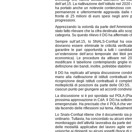
dell’art.15. La riattivazione dell’istituto nel 2020
ha portato anche un notevole contenzioso con 
permanenze e ulteriormente aggravata dalle nu
fronte di 25 milioni di euro spesi negli anni pe
progressioni.
Apprezzando la volontà da parte dell’Amministra
stato fatto rilevare che la cifra destinata allo sc
categoria. Su questo rilievo il DG ha affermato che
Sempre sull’art.15, lo SNALS-Confsal ha osser
dovranno essere eliminate le criticità verifi
garantire le pari opportunità a tutti i candida
un’estensione dell’arco temporale dei titoli p
economica). Le procedure da attivare nel 20
modificare il tabellone contemplando griglie in
definizione dei bandi, inoltre, potrebbe stabili
Il DG ha replicato all’ampia discussione condo
mano alla riattivazione di istituti contrattual
ricognizione degli istituti contrattuali è com
molteplicità di posizioni da parte delle OO.SS.
ciascun punto per giungere ad accordi condivisi
La discussione si è poi spostata sul POLA (Piano
prossima approvazione in CdA. Il DG ha sottoline
emergenziale. Ha precisato che il POLA che ver
sta facendo delle riflessioni sul tema. Attualmen
Lo Snals-Confsal ritiene che il documento sia p
ordinario. Tuttavia, ha concordato su alcuni elem
monitoraggio dell’attività lavorativa da parte del 
delle modalità applicative del lavoro agile ve
univoche ai dirigenti su alcuni aspetti (fasce di c