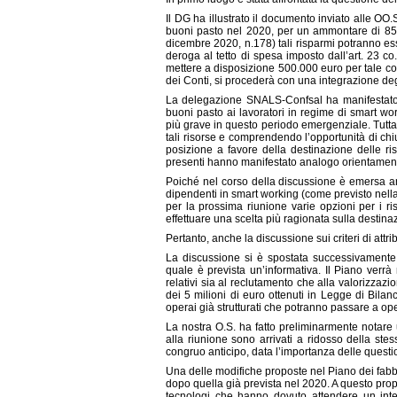
Il DG ha illustrato il documento inviato alle OO.
buoni pasto nel 2020, per un ammontare di 852.
dicembre 2020, n.178) tali risparmi potranno esse
deroga al tetto di spesa imposto dall’art. 23 co
mettere a disposizione 500.000 euro per tale cont
dei Conti, si procederà con una integrazione deg
La delegazione SNALS-Confsal ha manifestato p
buoni pasto ai lavoratori in regime di smart w
più grave in questo periodo emergenziale. Tuttav
tali risorse e comprendendo l’opportunità di chi
posizione a favore della destinazione delle ri
presenti hanno manifestato analogo orientamento
Poiché nel corso della discussione è emersa anc
dipendenti in smart working (come previsto nell
per la prossima riunione varie opzioni per i ri
effettuare una scelta più ragionata sulla destinaz
Pertanto, anche la discussione sui criteri di attri
La discussione si è spostata successivamente 
quale è prevista un’informativa. Il Piano verrà 
relativi sia al reclutamento che alla valorizzazi
dei 5 milioni di euro ottenuti in Legge di Bilanci
operai già strutturati che potranno passare a oper
La nostra O.S. ha fatto preliminarmente notare
alla riunione sono arrivati a ridosso della st
congruo anticipo, data l’importanza delle questio
Una delle modifiche proposte nel Piano dei fabbi
dopo quella già prevista nel 2020. A questo propo
tecnologi che hanno dovuto attendere un inte