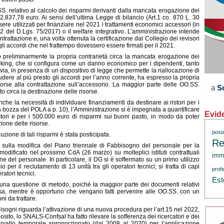
SS. relativo al calcolo dei risparmi derivanti dalla mancata erogazione dei
837,78 euro. Ai sensi dell’ultima Legge di bilancio (Art.1 co. 870 L. 30
re utilizzati per finanziare nel 2021 i trattamenti economici accessori (in
.2 del D.Lgs. 75/2017) o il welfare integrativo. L’amministrazione intende
rattazione e, una volta ottenuta la certificazione dal Collegio dei revisori
li accordi che nel frattempo dovessero essere firmati per il 2021.
reliminarmente la propria contrarietà circa la mancata erogazione dei
orking, che si configura come un danno economico per i dipendenti, tanto
ia, in presenza di un dispositivo di legge che permette la riallocazione di
udere al più presto gli accordi per l’anno corrente, ha espresso la propria
sorse alla contrattazione sull’accessorio. La maggior parte delle OO.SS.
 circa la destinazione delle risorse.
he la necessità di individuare finanziamenti da destinare ai ristori per i
a bozza del POLA a p. 10), l’Amministrazione si è impegnata a quantificare
Evid
stori e per i 500.000 euro di risparmi sui buoni pasto, in modo da poter
ione delle risorse.
posi
buzione di tali risparmi è stata posticipata.
Re
sulla modifica del Piano triennale di Fabbisogno del personale per la
modificato nel prossimo CdA (26 marzo) su molteplici istituti contrattuali
immi
one del personale. In particolare, il DG si è soffermato su un primo utilizzo
o per il reclutamento di 13 unità tra gli operatori tecnici; si tratta di capi
profe
atori tecnici.
Est
 una questione di metodo, poiché la maggior parte dei documenti relativi
essa, mentre è opportuno che vengano fatti pervenire alle OO.SS. con un
ni da trattare.
sogni riguarda l’attivazione di una nuova procedura per l’art.15 nel 2022,
sito, lo SNALS-Confsal ha fatto rilevare la sofferenza dei ricercatori e dei
rvallo temporale sproporzionato (dal 2008 al 2020) per l’applicazione