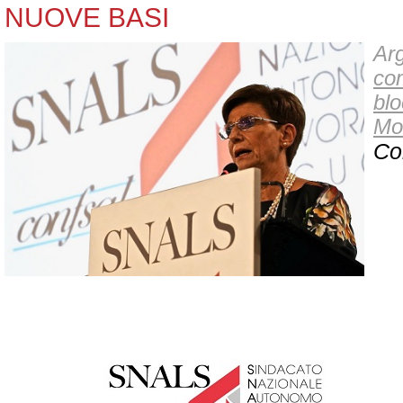
NUOVE BASI
Arg
co
bl
Mob
Co