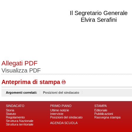
Il Segretario Generale
Elvira Serafini
Allegati PDF
Visualizza PDF
Anteprima di stampa
Argomenti correlati:
Posizioni del sindacato
SINDACATO
PRIMO PIANO
STAMPA
Storia
Ultime notizie
Editoriale
Statuto
Interviste
Pubblicazioni
Regolamento
Posizioni del sindacato
Rassegna stampa
Struttura Nazionale
AGENDA SCUOLA
Struttura territoriale