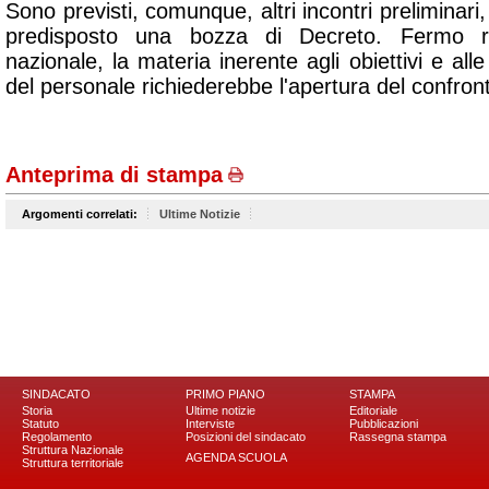
Sono previsti, comunque, altri incontri preliminari
predisposto una bozza di Decreto. Fermo re
nazionale, la materia inerente agli obiettivi e alle
del personale richiederebbe l'apertura del confron
Anteprima di stampa
Argomenti correlati:
Ultime Notizie
SINDACATO
PRIMO PIANO
STAMPA
Storia
Ultime notizie
Editoriale
Statuto
Interviste
Pubblicazioni
Regolamento
Posizioni del sindacato
Rassegna stampa
Struttura Nazionale
AGENDA SCUOLA
Struttura territoriale