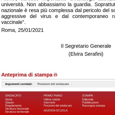
università. Non abbassiamo la guardia. Soprattut
nazionale è resa più complessa dal pericolo del so
aggressive del virus e dal contemporaneo rall
vaccinale”.
Roma, 25/01/2021
Il Segretario Generale
(Elvira Serafini)
Anteprima di stampa
Argomenti correlati:
Posizioni del sindacato
SINDACATO
PRIMO PIANO
STAMPA
Storia
Ultime notizie
Editoriale
Statuto
Interviste
Pubblicazioni
Regolamento
Posizioni del sindacato
Rassegna stampa
Struttura Nazionale
AGENDA SCUOLA
Struttura territoriale