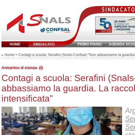
HOME
SINDACATO
PRIMO PIANO
AGENDA SCU
Inserisci parola chiave:
Home
> Contagi a scuola: Serafini (Snals-Confsal) "Non abbassiamo la guardia. L
Anteprima di stampa
Contagi a scuola: Serafini (Snal
abbassiamo la guardia. La raccolt
intensificata"
Arg
Ser
Ser