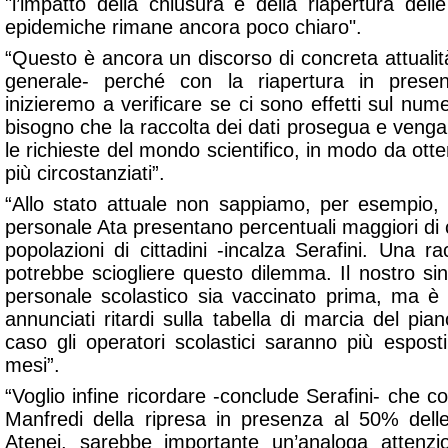
"l’impatto della chiusura e della riapertura del
epidemiche rimane ancora poco chiaro".
“Questo è ancora un discorso di concreta attualit
generale- perché con la riapertura in presen
inizieremo a verificare se ci sono effetti sul nu
bisogno che la raccolta dei dati prosegua e venga
le richieste del mondo scientifico, in modo da otte
più circostanziati”.
“Allo stato attuale non sappiamo, per esempio, s
personale Ata presentano percentuali maggiori di c
popolazioni di cittadini -incalza Serafini. Una ra
potrebbe sciogliere questo dilemma. Il nostro si
personale scolastico sia vaccinato prima, ma è e
annunciati ritardi sulla tabella di marcia del pia
caso gli operatori scolastici saranno più espos
mesi”.
“Voglio infine ricordare -conclude Serafini- che co
Manfredi della ripresa in presenza al 50% delle 
Atenei, sarebbe importante un’analoga attenzi