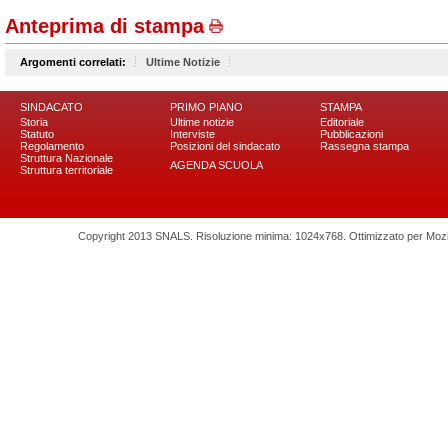
Anteprima di stampa
Argomenti correlati:
Ultime Notizie
SINDACATO
PRIMO PIANO
STAMPA
Storia
Ultime notizie
Editoriale
Statuto
Interviste
Pubblicazioni
Regolamento
Posizioni del sindacato
Rassegna stampa
Struttura Nazionale
AGENDA SCUOLA
Struttura territoriale
Copyright 2013 SNALS. Risoluzione minima: 1024x768. Ottimizzato per Mozilla