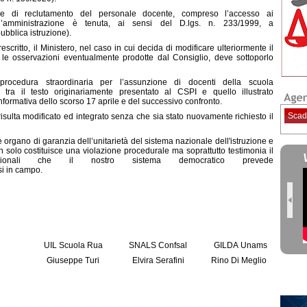
rie di reclutamento del personale docente, compreso l’accesso ai
, l’amministrazione è tenuta, ai sensi del D.lgs. n. 233/1999, a
ubblica istruzione).
escritto, il Ministero, nel caso in cui decida di modificare ulteriormente il
e le osservazioni eventualmente prodotte dal Consiglio, deve sottoporlo
ocedura straordinaria per l’assunzione di docenti della scuola
i tra il testo originariamente presentato al CSPI e quello illustrato
nformativa dello scorso 17 aprile e del successivo confronto.
Scad
risulta modificato ed integrato senza che sia stato nuovamente richiesto il
è organo di garanzia dell’unitarietà del sistema nazionale dell'istruzione e
n solo costituisce una violazione procedurale ma soprattutto testimonia il
tuzionali che il nostro sistema democratico prevede
si in campo.
UIL Scuola Rua
SNALS Confsal
GILDA Unams
i
Giuseppe Turi
Elvira Serafini
Rino Di Meglio