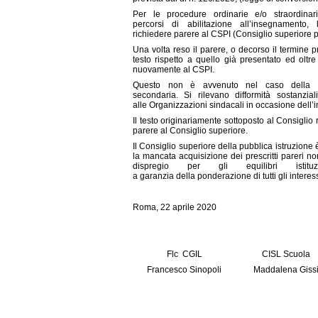
Per le procedure ordinarie e/o straordina
percorsi di abilitazione all’insegnamento
richiedere parere al CSPI (Consiglio superiore p
Una volta reso il parere, o decorso il termine pr
testo rispetto a quello già presentato ed oltr
nuovamente al CSPI.
Questo non è avvenuto nel caso della pr
secondaria. Si rilevano difformità sostanzial
alle Organizzazioni sindacali in occasione dell’i
Il testo originariamente sottoposto al Consiglio 
parere al Consiglio superiore.
Il Consiglio superiore della pubblica istruzione 
la mancata acquisizione dei prescritti pareri no
dispregio per gli equilibri isti
a garanzia della ponderazione di tutti gli interes
Roma, 22 aprile 2020
Flc CGIL
CISL Scuola
Francesco Sinopoli
Maddalena Giss