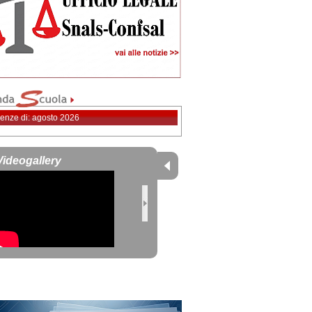
enze di: agosto 2026
Videogallery