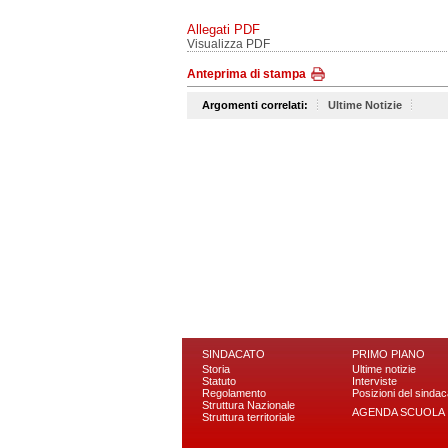
Allegati PDF
Visualizza PDF
Anteprima di stampa
Argomenti correlati:
Ultime Notizie
SINDACATO
PRIMO PIANO
Storia
Ultime notizie
Statuto
Interviste
Regolamento
Posizioni del sindac
Struttura Nazionale
AGENDA SCUOLA
Struttura territoriale