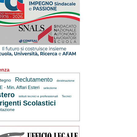
enza
Reclutamento
tegno
destinazione
 - Min. Affari Esteri
selezione
tero
istituti tecnici e professionali
Tecnici
rigenti Scolastici
utazione