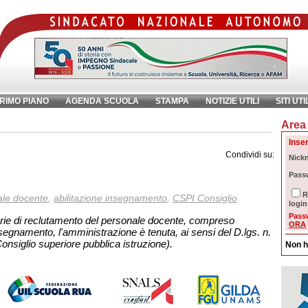
RIMO PIANO
AGENDA SCUOLA
STAMPA
NOTIZIE UTILI
SITI UTI
Area 
chiave:
Ri
Inser
Condividi su:
Nick
Pass
R
ale docente
,
abilitazione insegnamento
,
CSPI Consiglio
login
Pass
narie di reclutamento del personale docente, compreso
ORA
insegnamento, l'amministrazione è tenuta, ai sensi del D.lgs. n.
onsiglio superiore pubblica istruzione).
Non h