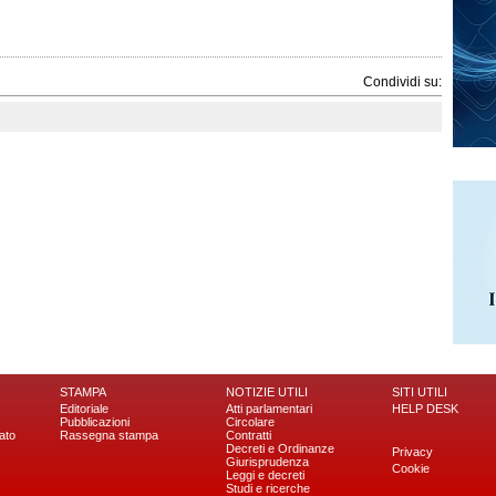
Condividi su:
STAMPA
NOTIZIE UTILI
SITI UTILI
Editoriale
Atti parlamentari
HELP DESK
Pubblicazioni
Circolare
ato
Rassegna stampa
Contratti
Decreti e Ordinanze
Privacy
Giurisprudenza
Cookie
Leggi e decreti
Studi e ricerche