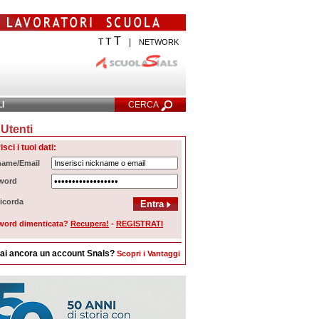
T
T
T
|
NETWORK
LI
CERCA
Utenti
cerca Avanzata
isci i tuoi dati:
name/Email
word
icorda
word dimenticata?
Recupera!
-
REGISTRATI
ai ancora un account Snals?
Scopri i Vantaggi