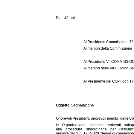
Prot. 40-unit
Al Presidente Commissione 7ª, 
Ai membri della Commissione 7ª
Al Presidente VII COMMISSIONE
Ai membri della VII COMMISSIO
Al Presidente del CSPI, dott. 
Oggetto
: Segnalazione
Onorevoli Presidenti, onorevoli membri delle Co
le Organizzazioni sindacali scriventi sott
alla procedura straordinaria per l’assu
prevista dal dl n. 126/2020, (legge di conversio