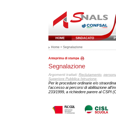
HOME
SINDACATO
P
Inserisci parola 
Home
> Segnalazione
Anteprima di stampa
Segnalazione
Argomenti trattati:
Reclutamento
,
person
Superiore Pubblica Istruzione
,
Per le procedure ordinarie e/o straordi
l'accesso ai percorsi di abilitazione all'
233/1999, a richiedere parere al CSPI (C