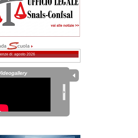
enze di: agosto 2026
Videogallery