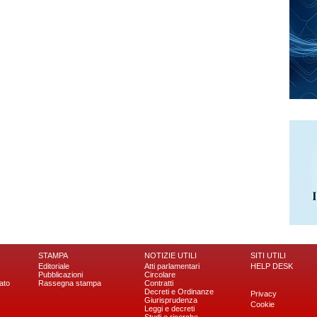
STAMPA
NOTIZIE UTILI
SITI UTILI
Editoriale
Atti parlamentari
HELP DESK
Pubblicazioni
Circolare
ato
Rassegna stampa
Contratti
Decreti e Ordinanze
Privacy
Giurisprudenza
Cookie
Leggi e decreti