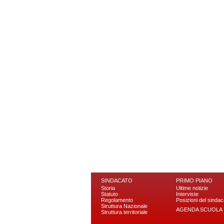
SINDACATO
PRIMO PIANO
Storia
Ultime notizie
Statuto
Interviste
Regolamento
Posizioni del sindac
Struttura Nazionale
AGENDA SCUOLA
Struttura territoriale