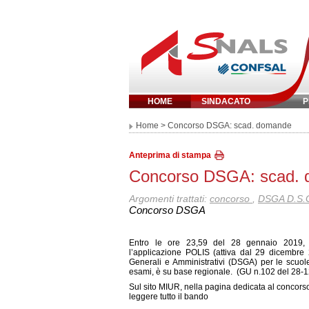
HOME
SINDACATO
P
Inserisci parola 
Home
> Concorso DSGA: scad. domande
Anteprima di stampa
Concorso DSGA: scad.
Argomenti trattati:
concorso
,
DSGA D.S.
Concorso DSGA
Entro le ore 23,59 del 28 gennaio 2019, è
l’applicazione POLIS (attiva dal 29 dicembre 2
Generali e Amministrativi (DSGA) per le scuole
esami, è su base regionale. (GU n.102 del 28-
Sul sito MIUR, nella pagina dedicata al conco
leggere tutto il bando