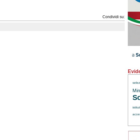
Condividi su:
Evid
sele
Min.
Sc
istitu
acce