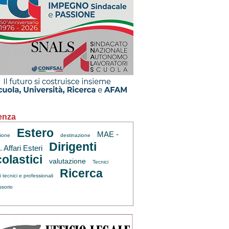
enza
Estero
MAE -
zione
destinazione
Dirigenti
 Affari Esteri
olastici
valutazione
Tecnici
Ricerca
ti tecnici e professionali
ssorio