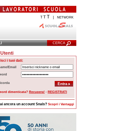
T
T
T
|
NETWORK
LI
CERCA
Utenti
cerca Avanzata
isci i tuoi dati:
name/Email
word
icorda
word dimenticata?
Recupera!
-
REGISTRATI
ai ancora un account Snals?
Scopri i Vantaggi