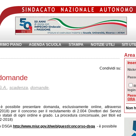
RIMO PIANO
AGENDA SCUOLA
STAMPA
NOTIZIE UTILI
SITI UTI
Area 
chiave:
Ri
Inser
Condividi su:
Nick
 domande
Pass
R
G.A.
,
scadenza
,
domande
,
login
Pass
ORA
 possibile presentare domanda, esclusivamente online, attraverso
Non h
018) per il concorso per il reclutamento di 2.004 Direttori dei Servizi
 statali di ogni ordine e grado. La procedura concorsuale, per titoli ed
12-2018)
rso DSGA
http://www.miur.gov.it/web/guest/concorso-dsga
- è possibile