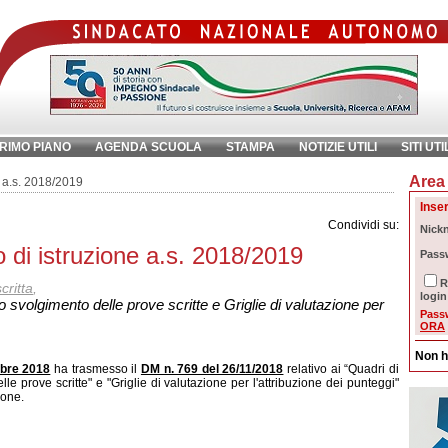
RIMO PIANO
AGENDA SCUOLA
STAMPA
NOTIZIE UTILI
SITI UTI
Area 
chiave:
Ri
e a.s. 2018/2019
Inser
Condividi su:
Nick
lo di istruzione a.s. 2018/2019
Pass
R
critta
,
login
o svolgimento delle prove scritte e Griglie di valutazione per
Pass
ORA
Non h
mbre 2018
ha trasmesso il
DM n. 769 del 26/11/2018
relativo ai “Quadri di
le prove scritte" e "Griglie di valutazione per l'attribuzione dei punteggi"
ione.