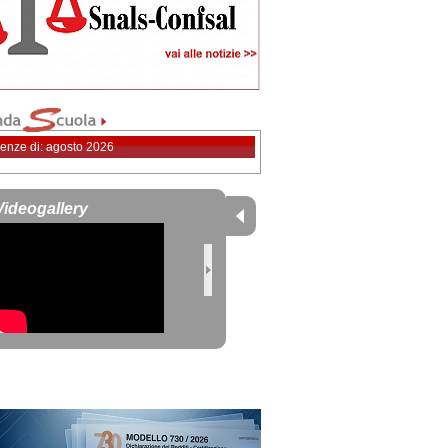
enze di: agosto 2026
Videogallery