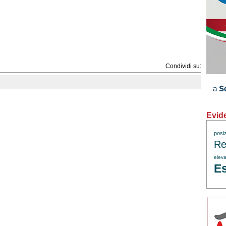
Condividi su:
Evid
posi
Re
eleva
Es