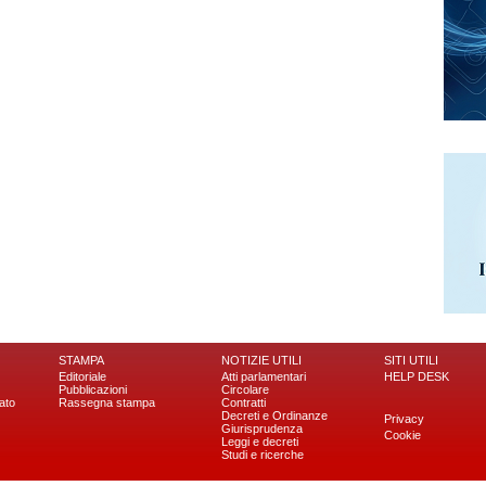
STAMPA
NOTIZIE UTILI
SITI UTILI
Editoriale
Atti parlamentari
HELP DESK
Pubblicazioni
Circolare
ato
Rassegna stampa
Contratti
Decreti e Ordinanze
Privacy
Giurisprudenza
Cookie
Leggi e decreti
Studi e ricerche