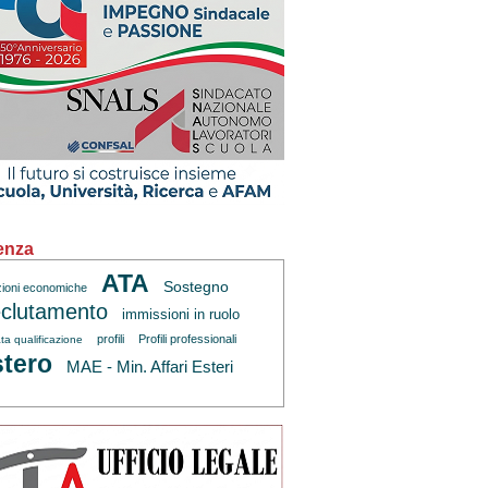
enza
ATA
Sostegno
zioni economiche
clutamento
immissioni in ruolo
profili
Profili professionali
ta qualificazione
tero
MAE - Min. Affari Esteri