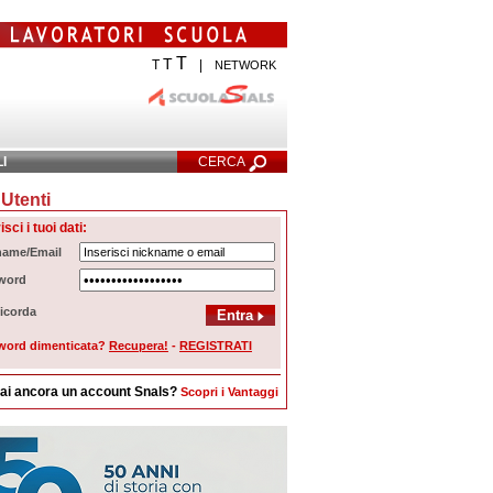
T
T
T
|
NETWORK
LI
CERCA
Utenti
cerca Avanzata
isci i tuoi dati:
name/Email
word
icorda
word dimenticata?
Recupera!
-
REGISTRATI
ai ancora un account Snals?
Scopri i Vantaggi