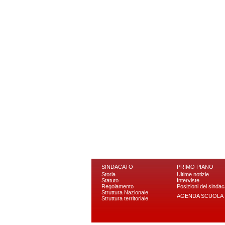
SINDACATO
PRIMO PIANO
Storia
Ultime notizie
Statuto
Interviste
Regolamento
Posizioni del sindac
Struttura Nazionale
AGENDA SCUOLA
Struttura territoriale