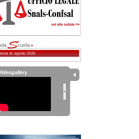
enze di: agosto 2026
Videogallery