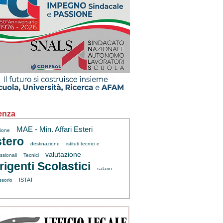
enza
MAE - Min. Affari Esteri
zione
tero
destinazione
istituti tecnici e
valutazione
ssionali
Tecnici
rigenti Scolastici
salario
ISTAT
ssorio