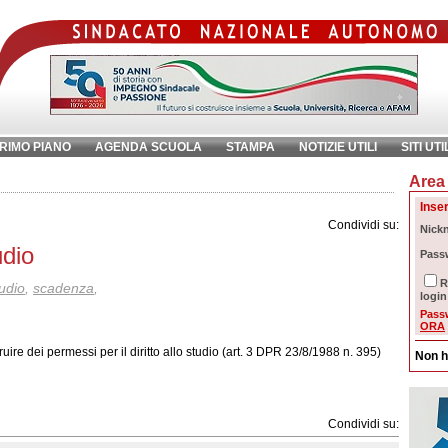
RIMO PIANO
AGENDA SCUOLA
STAMPA
NOTIZIE UTILI
SITI UTI
Area 
chiave:
Ri
Inser
Condividi su:
Nick
udio
Pass
R
tudio
,
scadenza
,
login
Pass
ORA
re dei permessi per il diritto allo studio (art. 3 DPR 23/8/1988 n. 395)
Non h
Condividi su: