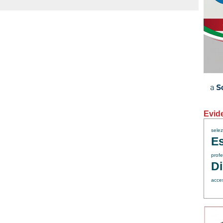
Evid
sele
Es
profe
Di
acce