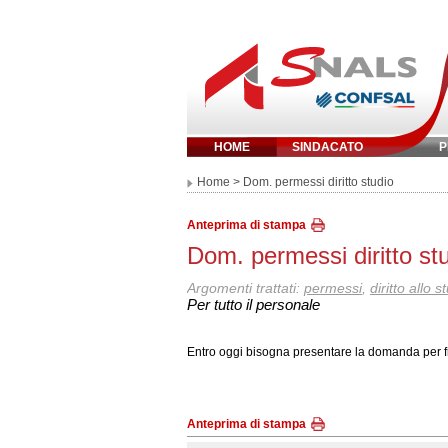
HOME
SINDACATO
P
Inserisci parola 
Home
> Dom. permessi diritto studio
Anteprima di stampa
Dom. permessi diritto st
Argomenti trattati:
permessi
,
diritto allo s
Per tutto il personale
Entro oggi bisogna presentare la domanda per frui
Anteprima di stampa