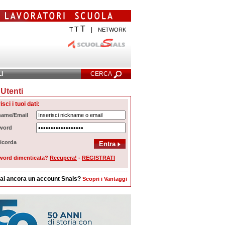
T
T
T
|
NETWORK
LI
CERCA
Utenti
cerca Avanzata
isci i tuoi dati:
name/Email
word
icorda
word dimenticata?
Recupera!
-
REGISTRATI
ai ancora un account Snals?
Scopri i Vantaggi