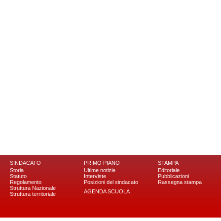
SINDACATO
PRIMO PIANO
STAMPA
Storia
Ultime notizie
Editoriale
Statuto
Interviste
Pubblicazioni
Regolamento
Posizioni del sindacato
Rassegna stampa
Struttura Nazionale
AGENDA SCUOLA
Struttura territoriale