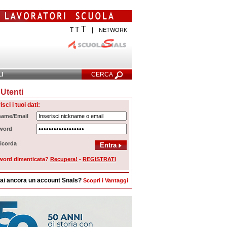
T
T
T
|
NETWORK
LI
CERCA
Utenti
cerca Avanzata
isci i tuoi dati:
name/Email
word
icorda
word dimenticata?
Recupera!
-
REGISTRATI
ai ancora un account Snals?
Scopri i Vantaggi