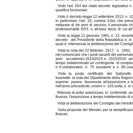
Visto l'art. 554 del citato decreto legislativo
qualifica funzionale;
Visto il decreto-legge 12 settembre 2013, n. 10
in particolare, l'art. 19, comma 3-bis, che pr
maturare di tre anni di servizio, il personale
professionalità EP/1 o all'area terza di cui all'
Vista la legge 12 gennaio 1991, n. 13, recant
decreto del Presidente della Repubblica e, in par
quali è intervenuta la deliberazione del Consigli
Vista la nota del 22 febbraio 2017, n. 2462, co
nel comunicare che i posti vacanti del persona
anni accademici 2014/2015 e 2015/2016 ammo
tempo indeterminato un contingente di complessiv
n. 6 collaboratori, n. 75 assistenti e n. 85 coad
Vista la posta certificata del Gabinetto d
trasmette la nota del Dipartimento della Ragio
esprime parere favorevole all'assunzione a te
nell'anno precedente, ovvero n. 103 unità, e in 
Ritenuto di poter autorizzare, in conformità 
finanze, l'assunzione a tempo indeterminato di n
Vista la deliberazione del Consiglio dei ministri
Sulla proposta del Ministro per la semplificaz
finanze;