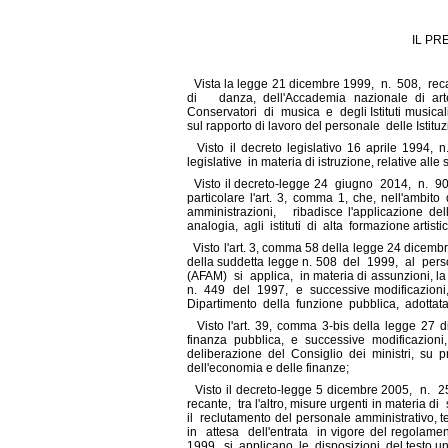
IL PR
Vista la legge 21 dicembre 1999, n. 508, rec
di danza, dell'Accademia nazionale di arte d
Conservatori di musica e degli Istituti musicali
sul rapporto di lavoro del personale delle Istitu
Visto il decreto legislativo 16 aprile 1994, n
legislative in materia di istruzione, relative alle
Visto il decreto-legge 24 giugno 2014, n. 90, 
particolare l'art. 3, comma 1, che, nell'am
amministrazioni, ribadisce l'applicazione d
analogia, agli istituti di alta formazione artisti
Visto l'art. 3, comma 58 della legge 24 dicembr
della suddetta legge n. 508 del 1999, al person
(AFAM) si applica, in materia di assunzioni, la 
n. 449 del 1997, e successive modificazioni, 
Dipartimento della funzione pubblica, adottata 
Visto l'art. 39, comma 3-bis della legge 27 d
finanza pubblica, e successive modificazion
deliberazione del Consiglio dei ministri, su 
dell'economia e delle finanze;
Visto il decreto-legge 5 dicembre 2005, n. 25
recante, tra l'altro, misure urgenti in materia di
il reclutamento del personale amministrativo, tec
in attesa dell'entrata in vigore del regolament
1999, si applicano le disposizioni del testo unic