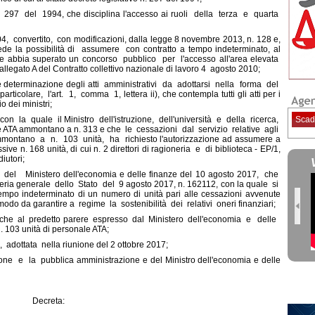
 n. 297 del 1994, che disciplina l'accesso ai ruoli della terza e quarta
4, convertito, con modificazioni, dalla legge 8 novembre 2013, n. 128 e,
evede la possibilità di assumere con contratto a tempo indeterminato, al
 che abbia superato un concorso pubblico per l'accesso all'area elevata
allegato A del Contratto collettivo nazionale di lavoro 4 agosto 2010;
e determinazione degli atti amministrativi da adottarsi nella forma del
ticolare, l'art. 1, comma 1, lettera ii), che contempla tutti gli atti per i
o dei ministri;
n la quale il Ministro dell'istruzione, dell'università e della ricerca,
Scad
le ATA ammontano a n. 313 e che le cessazioni dal servizio relative agli
ntano a n. 103 unità, ha richiesto l'autorizzazione ad assumere a
e n. 168 unità, di cui n. 2 direttori di ragioneria e di biblioteca - EP/1,
iutori;
el Ministero dell'economia e delle finanze del 10 agosto 2017, che
neria generale dello Stato del 9 agosto 2017, n. 162112, con la quale si
mpo indeterminato di un numero di unità pari alle cessazioni avvenute
modo da garantire a regime la sostenibilità dei relativi oneri finanziari;
anche al predetto parere espresso dal Ministero dell'economia e delle
. 103 unità di personale ATA;
, adottata nella riunione del 2 ottobre 2017;
ione e la pubblica amministrazione e del Ministro dell'economia e delle
Decreta: