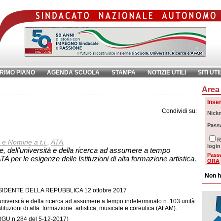
RIMO PIANO
AGENDA SCUOLA
STAMPA
NOTIZIE UTILI
SITI UTI
Area 
chiave:
Ri
Inser
Condividi su:
Nick
Pass
R
 e Nomine a t.i.
,
ATA
,
login
ne, dell'università e della ricerca ad assumere a tempo
Pass
A per le esigenze delle Istituzioni di alta formazione artistica,
ORA
Non h
DENTE DELLA REPUBBLICA 12 ottobre 2017
l'università e della ricerca ad assumere a tempo indeterminato n. 103 unità
tituzioni di alta formazione artistica, musicale e coreutica (AFAM).
(GU n.284 del 5-12-2017)