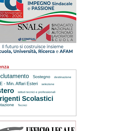
enza
clutamento
Sostegno
destinazione
 - Min. Affari Esteri
selezione
tero
istituti tecnici e professionali
rigenti Scolastici
utazione
Tecnici