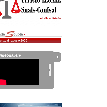
enze di: agosto 2026
Videogallery