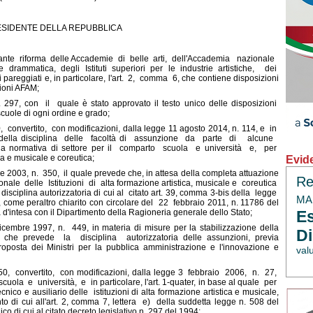
ESIDENTE DELLA REPUBBLICA
ante riforma delle Accademie di belle arti, dell'Accademia nazionale
rammatica, degli Istituti superiori per le industrie artistiche, dei
 pareggiati e, in particolare, l'art. 2, comma 6, che contiene disposizioni
zioni AFAM;
. 297, con il quale è stato approvato il testo unico delle disposizioni
 scuole di ogni ordine e grado;
convertito, con modificazioni, dalla legge 11 agosto 2014, n. 114, e in
bito della disciplina delle facoltà di assunzione da parte di alcune
ella normativa di settore per il comparto scuola e università e, per
ca e musicale e coreutica;
Evid
e 2003, n. 350, il quale prevede che, in attesa della completa attuazione
Re
ale delle Istituzioni di alta formazione artistica, musicale e coreutica
disciplina autorizzatoria di cui al citato art. 39, comma 3-bis della legge
MAE
come peraltro chiarito con circolare del 22 febbraio 2011, n. 11786 del
d'intesa con il Dipartimento della Ragioneria generale dello Stato;
Es
icembre 1997, n. 449, in materia di misure per la stabilizzazione della
Di
i, che prevede la disciplina autorizzatoria delle assunzioni, previa
proposta dei Ministri per la pubblica amministrazione e l'innovazione e
val
0, convertito, con modificazioni, dalla legge 3 febbraio 2006, n. 27,
 scuola e università, e in particolare, l'art. 1-quater, in base al quale per
nico e ausiliario delle istituzioni di alta formazione artistica e musicale,
o di cui all'art. 2, comma 7, lettera e) della suddetta legge n. 508 del
o di cui al citato decreto legislativo n. 297 del 1994;