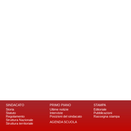
SINDACATO
PRIMO PIANO
STAMPA
Storia
Ultime notizie
Editoriale
Statuto
Interviste
Pubblicazioni
Regolamento
Posizioni del sindacato
Rassegna stampa
Struttura Nazionale
AGENDA SCUOLA
Struttura territoriale