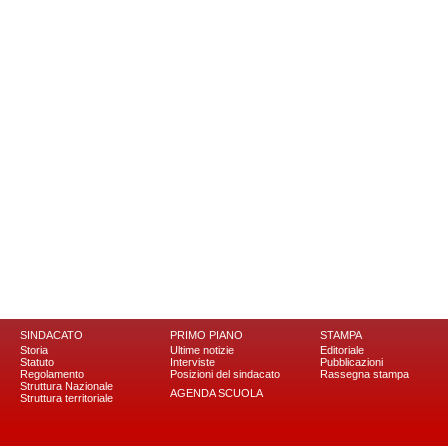
SINDACATO
PRIMO PIANO
STAMPA
Storia
Ultime notizie
Editoriale
Statuto
Interviste
Pubblicazioni
Regolamento
Posizioni del sindacato
Rassegna stampa
Struttura Nazionale
AGENDA SCUOLA
Struttura territoriale