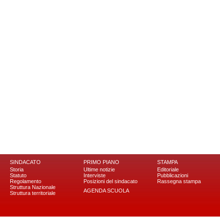
SINDACATO
PRIMO PIANO
STAMPA
Storia
Ultime notizie
Editoriale
Statuto
Interviste
Pubblicazioni
Regolamento
Posizioni del sindacato
Rassegna stampa
Struttura Nazionale
AGENDA SCUOLA
Struttura territoriale