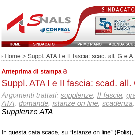
HOME
SINDACATO
PRIMO PIANO
AGENDA SCU
Inserisci parola chiave:
Home
> Suppl. ATA I e II fascia: scad. all. G e A
Anteprima di stampa
Suppl. ATA I e II fascia: scad. all.
Argomenti trattati:
supplenze
,
II fascia
,
gr
ATA
,
domande
,
istanze on line
,
scadenza
,
Supplenze ATA
In questa data scade, su “Istanze on line” (Polis),