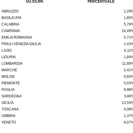
UU.SS.RR.
PERCENTUALE
ABRUZZO
2,29
BASILICATA
1,85
CALABRIA
5,79
CAMPANIA
16,49
EMILIA ROMAGNA
5,71
FRIULI VENEZIA GIULIA
1,43
LAZIO
6,11
LIGURIA
1,84
LOMBARDIA
11,89
MARCHE
2,41
MOLISE
0,65
PIEMONTE
5,03
PUGLIA
9,98
SARDEGNA
3,46
SICILIA
13,55
TOSCANA
4,08
UMBRIA
1,37
VENETO
6,07