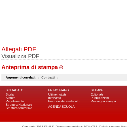
Allegati PDF
Visualizza PDF
Anteprima di stampa
Argomenti correlati:
Contratti
SINDACATO
PRIMO PIANO
STAMPA
Storia
Ultime notizie
Editoriale
Statuto
Interviste
Pubblicazioni
Regolamento
Posizioni del sindacato
Rassegna stampa
Struttura Nazionale
AGENDA SCUOLA
Struttura territoriale
Copyright 2013 SNALS. Risoluzione minima: 1024x768. Ottimizzato per Mozilla