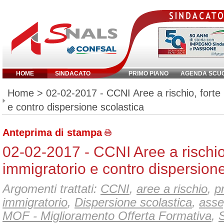
HOME
SINDACATO
PRIMO PIANO
AGENDA SCU
Inserisci parola chiave:
Home
> 02-02-2017 - CCNI Aree a rischio, forte
e contro dispersione scolastica
Anteprima di stampa
02-02-2017 - CCNI Aree a rischio
immigratorio e contro dispersione
Argomenti trattati:
CCNI
,
aree a rischio
,
p
immigratorio
,
Dispersione scolastica
,
asse
MOF - Miglioramento Offerta Formativa
,
S