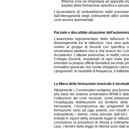
Riforma (che ne rimandava ad apposito regola
basilari della formazione specifica e peculia
L’accavallarsi di contraddizioni nelle procedu
dall’eterogeneità degli ordinamenti attivi co
corsi ancora sperimentali.
Parziale e discutibile attuazione dell’autonomi
L’autonomia regolamentare delle Istituzioni
disomogeneità tra le Istituzioni. Una vera auto
ovvero al gruppo di docenti con specifica c
universitario spettano loro e che invece nei Co
Accademici. L’attuale autonomia, in realtà, con
Collegio Docenti, esautorato di ogni reale prero
orientare la propria offerta formativa secondo p
normativo generale che renda omogenei i perco
i programmi, le modalità di frequenza, il trattamen
La filiera della formazione musicale è incompl
Attualmente i Conservatori svolgono una funzion
alla base del sistema universitario AFAM è sta
l’istituzione dei Licei musicali, come preparaz
l’inadeguata distribuzione sul territorio del
necessarie, l’incongruenza dei programmi di s
formazione sono ad oggi assenti, con risvolti n
ordinamento i bienni, come previsto dall’art.
entrata in vigore della presente legge le istituz
concludono la procedura di messa a ordinamento
caso, i termini della legge di riforma sono stati 