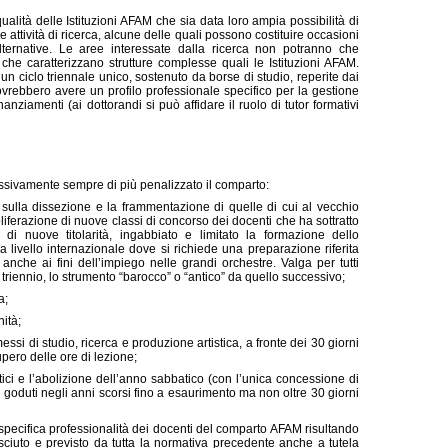
alità delle Istituzioni AFAM che sia data loro ampia possibilità di
le attività di ricerca, alcune delle quali possono costituire occasioni
lternative. Le aree interessate dalla ricerca non potranno che
 che caratterizzano strutture complesse quali le Istituzioni AFAM.
un ciclo triennale unico, sostenuto da borse di studio, reperite dai
vrebbero avere un profilo professionale specifico per la gestione
inanziamenti (ai dottorandi si può affidare il ruolo di tutor formativi
ssivamente sempre di più penalizzato il comparto:
sulla dissezione e la frammentazione di quelle di cui al vecchio
liferazione di nuove classi di concorso dei docenti che ha sottratto
a di nuove titolarità, ingabbiato e limitato la formazione dello
a livello internazionale dove si richiede una preparazione riferita
e anche ai fini dell’impiego nelle grandi orchestre. Valga per tutti
l triennio, lo strumento “barocco” o “antico” da quello successivo;
a;
ità;
ssi di studio, ricerca e produzione artistica, a fronte dei 30 giorni
pero delle ore di lezione;
tici e l’abolizione dell’anno sabbatico (con l’unica concessione di
goduti negli anni scorsi fino a esaurimento ma non oltre 30 giorni
 specifica professionalità dei docenti del comparto AFAM risultando
sciuto e previsto da tutta la normativa precedente anche a tutela