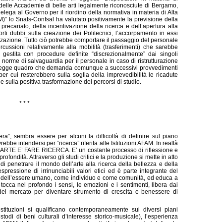
 e delle Accademie di belle arti legalmente riconosciute di Bergamo,
ga al Governo per il riordino della normativa in materia di Alta
M)” lo Snals-Confsal ha valutato positivamente la previsione della
precariato, della incentivazione della ricerca e dell’apertura alla
forti dubbi sulla creazione dei Politecnici, l’accorpamento in essi
izzazione. Tutto ciò potrebbe comportare il passaggio del personale
cussioni relativamente alla mobilità (trasferimenti) che sarebbe
 gestita con procedure definite “discrezionalmente” dai singoli
 norme di salvaguardia per il personale in caso di ristrutturazione
una Legge quadro che demanda comunque a successivi provvedimenti
 per cui resterebbero sulla soglia della imprevedibilità le ricadute
 e sulla positiva trasformazione dei percorsi di studio.
* * *
era”, sembra essere per alcuni la difficoltà di definire sul piano
ebbe intendersi per “ricerca” riferita alle Istituzioni AFAM. In realtà
FARE ARTE E’ FARE RICERCA. E’ un costante processo di riflessione e
ofondità. Attraverso gli studi critici e la produzione si mette in atto
i penetrare il mondo dell’arte alla ricerca della bellezza e della
spressione di irrinunciabili valori etici ed è parte integrante del
ne dell’essere umano, come individuo e come comunità, ed educa a
cca nel profondo i sensi, le emozioni e i sentimenti, libera dai
 del mercato per diventare strumento di crescita e benessere di
stituzioni si qualificano contemporaneamente sui diversi piani
stodi di beni culturali d’interesse storico-musicale), l’esperienza