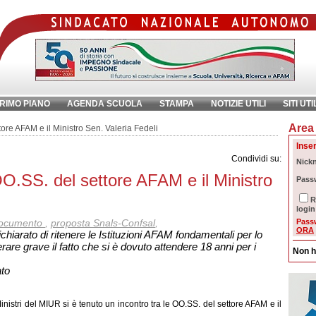
RIMO PIANO
AGENDA SCUOLA
STAMPA
NOTIZIE UTILI
SITI UTI
Area 
chiave:
Ri
tore AFAM e il Ministro Sen. Valeria Fedeli
Inser
Condividi su:
Nick
OO.SS. del settore AFAM e il Ministro
Pass
R
login
ocumento
,
proposta Snals-Confsal
,
Pass
ORA
ichiarato di ritenere le Istituzioni AFAM fondamentali per lo
are grave il fatto che si è dovuto attendere 18 anni per i
Non h
to
istri del MIUR si è tenuto un incontro tra le OO.SS. del settore AFAM e il