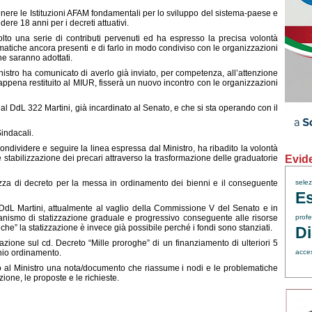
itenere le Istituzioni AFAM fondamentali per lo sviluppo del sistema-paese e
dere 18 anni per i decreti attuativi.
olto una serie di contributi pervenuti ed ha espresso la precisa volontà
ematiche ancora presenti e di farlo in modo condiviso con le organizzazioni
he saranno adottati.
nistro ha comunicato di averlo già inviato, per competenza, all’attenzione
ppena restituito al MIUR, fisserà un nuovo incontro con le organizzazioni
e al DdL 322 Martini, già incardinato al Senato, e che si sta operando con il
Sindacali.
ndividere e seguire la linea espressa dal Ministro, ha ribadito la volontà
Evid
le stabilizzazione dei precari attraverso la trasformazione delle graduatorie
za di decreto per la messa in ordinamento dei bienni e il conseguente
sele
Es
 DdL Martini, attualmente al vaglio della Commissione V del Senato e in
anismo di statizzazione graduale e progressivo conseguente alle risorse
profe
he” la statizzazione è invece già possibile perché i fondi sono stanziati.
Di
azione sul cd. Decreto “Mille proroghe” di un finanziamento di ulteriori 5
chio ordinamento.
acce
l Ministro una nota/documento che riassume i nodi e le problematiche
ione, le proposte e le richieste.