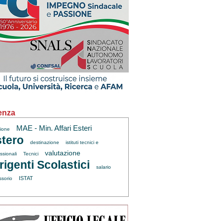
enza
MAE - Min. Affari Esteri
zione
tero
destinazione
istituti tecnici e
valutazione
ssionali
Tecnici
rigenti Scolastici
salario
ISTAT
ssorio