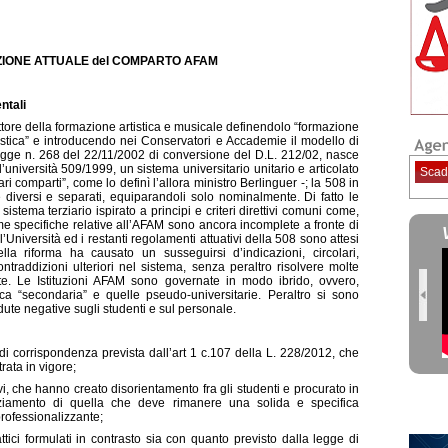
ZIONE ATTUALE del COMPARTO AFAM
ntali
ttore della formazione artistica e musicale definendolo “formazione
alistica” e introducendo nei Conservatori e Accademie il modello di
egge n. 268 del 22/11/2002 di conversione del D.L. 212/02, nasce
l’università 509/1999, un sistema universitario unitario e articolato
Scad
ari comparti”, come lo definì l’allora ministro Berlinguer -; la 508 in
 diversi e separati, equiparandoli solo nominalmente. Di fatto le
stema terziario ispirato a principi e criteri direttivi comuni come,
rme specifiche relative all’AFAM sono ancora incomplete a fronte di
’Università ed i restanti regolamenti attuativi della 508 sono attesi
a riforma ha causato un susseguirsi d’indicazioni, circolari,
ntraddizioni ulteriori nel sistema, senza peraltro risolvere molte
ate. Le Istituzioni AFAM sono governate in modo ibrido, ovvero,
 “secondaria” e quelle pseudo-universitarie. Peraltro si sono
ute negative sugli studenti e sul personale.
corrispondenza prevista dall’art 1 c.107 della L. 228/2012, che
rata in vigore;
, che hanno creato disorientamento fra gli studenti e procurato in
ziamento di quella che deve rimanere una solida e specifica
professionalizzante;
tici formulati in contrasto sia con quanto previsto dalla legge di