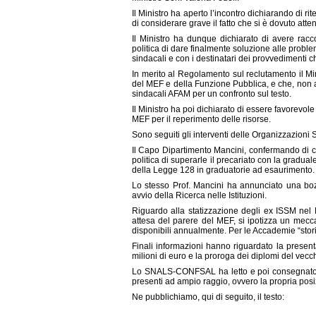
Il Ministro ha aperto l’incontro dichiarando di r
di considerare grave il fatto che si è dovuto atten
Il Ministro ha dunque dichiarato di avere racc
politica di dare finalmente soluzione alle probl
sindacali e con i destinatari dei provvedimenti c
In merito al Regolamento sul reclutamento il Mi
del MEF e della Funzione Pubblica, e che, non a
sindacali AFAM per un confronto sul testo.
Il Ministro ha poi dichiarato di essere favorevol
MEF per il reperimento delle risorse.
Sono seguiti gli interventi delle Organizzazioni 
Il Capo Dipartimento Mancini, confermando di co
politica di superarle il precariato con la gradua
della Legge 128 in graduatorie ad esaurimento.
Lo stesso Prof. Mancini ha annunciato una boz
avvio della Ricerca nelle Istituzioni.
Riguardo alla statizzazione degli ex ISSM nel
attesa del parere del MEF, si ipotizza un mecc
disponibili annualmente. Per le Accademie “storic
Finali informazioni hanno riguardato la present
milioni di euro e la proroga dei diplomi del vec
Lo SNALS-CONFSAL ha letto e poi consegnato a
presenti ad ampio raggio, ovvero la propria posiz
Ne pubblichiamo, qui di seguito, il testo: