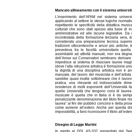
Mancato allineamento con il sistema universitar
L’inserimento dell’AFAM nel sistema univers
applicando al settore le stesse logiche normative, 
rispettando le specificità della didattica musi
culturali che sono stati spesso alla base di in
amministrative ed alle lacune legislative. Da u
incontestata della formazione terziaria vera, d
considerata una preparazione tecnica superior
tradizioni ottocentesche e ancor più antiche, t
prevedeva tra le facoltà universitarie quella
assimilabili ad attività manuali, non era degna 
dell’Anvur sui Conservatori sembrano derivare 
impedisce al sistema di rilasciare lauree magis
(dove l’alta istruzione artistica è formazione univ
la dignità di una disciplina artistica non è
manuale, del lavoro del musicista e dell’artist
sarebbe quasi inutile sottolineare che il lavor
pratica, una rilevante ed indissociabile dime
resistenze di molti esponenti dell’Università i
quelle Università che tengono corsi di laurea
musicale è quella che in Italia si è da sempr
penalizzante denominazione del titolo finale ri
laurea” ai fini dei pubblici concorsi e della pr
come avviene all’estero. Anche per questa disti
impossibilità, a farsi riconoscere il titolo all’ester
Disegno di Legge Martini
In merito al DDL AS-332 presentato dal Sena