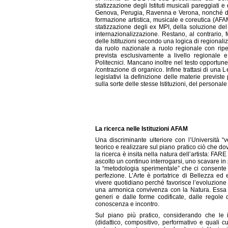
statizzazione degli Istituti musicali pareggiati
Genova, Perugia, Ravenna e Verona, nonché dele
formazione artistica, musicale e coreutica (AFA
statizzazione degli ex MPI, della soluzione del 
internazionalizzazione. Restano, al contrario, 
delle Istituzioni secondo una logica di regional
da ruolo nazionale a ruolo regionale con riper
prevista esclusivamente a livello regionale e
Politecnici. Mancano inoltre nel testo opportune
/contrazione di organico. Infine trattasi di 
legislativi la definizione delle materie previste
sulla sorte delle stesse Istituzioni, del personale
La ricerca nelle Istituzioni AFAM
Una discriminante ulteriore con l’Università “v
teorico e realizzare sul piano pratico ciò che dovr
la ricerca è insita nella natura dell’artista: 
ascolto un continuo interrogarsi, uno scavare in pr
la “metodologia sperimentale” che ci consente d
perfezione. L’Arte è portatrice di Bellezza ed e
vivere quotidiano perché favorisce l’evoluzio
una armonica convivenza con la Natura. Essa to
generi e dalle forme codificate, dalle regole
conoscenza e incontro.
Sul piano più pratico, considerando che le i
(didattico, compositivo, performativo e quali cu