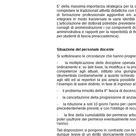
E’ della massima importanza strategica per la qu
completare le tradizionali attività didattiche con 
di formazione professionale aggiuntive e/o a
integrare in modo trasversale le varie identità
L'articolazione dei dottorati potrebbe prevedere 
consigli di amministrazione i cui componenti do
amministrativa e rapporti per la reperibilità di f
per studenti di fascia preaccademica).
Situazione del personale docente
Si sottolineano le circostanze che hanno progre
- la moltiplicazione delle discipline operata 
ordinamento e, su tale base, la modifica e la pro
competenze agli attuali, istituito una giungl
strumentista contrariamente a quanto richiesto 
agli stili ed ai repertori la più ampia possibil
l’esempio di avere distinto, in fase di ingresso a
- il problema irrisolto della II^ fascia di docenz
- la cancellazione della progressione di anzian
- la riduzione a soli 10 giorni l'anno per i perme
precedentemente previsti, e con l'obbligo di recu
- la fine della cumulabilità dei permessi artis
poter usufruire dei permessi eventualmente non 
l'anno).
Tali disposizioni si pongono in contrasto con la
dunque lesive di un diritto storicamente ricono