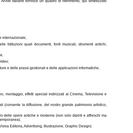
AFAM italiane fornisce un quadro di riferimento, qui sintetizzato
e internazionale;
e Istituzioni quali documenti, fonti musicali, strumenti antichi,
a;
video;
 e delle prassi gestionali e delle applicazioni informatiche;
 montaggio, effetti speciali indirizzati al Cinema, Televisione e
i (consente la diffusione, del nostro grande patrimonio artistico,
delle opere antiche e moderne (non solo dipinti e affreschi ma
ntemporanea);
iva Editoria, Advertising, Illustrazione, Graphic Design).