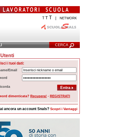
T
T
T
|
NETWORK
LI
CERCA
Utenti
cerca Avanzata
isci i tuoi dati:
name/Email
word
icorda
word dimenticata?
Recupera!
-
REGISTRATI
ai ancora un account Snals?
Scopri i Vantaggi