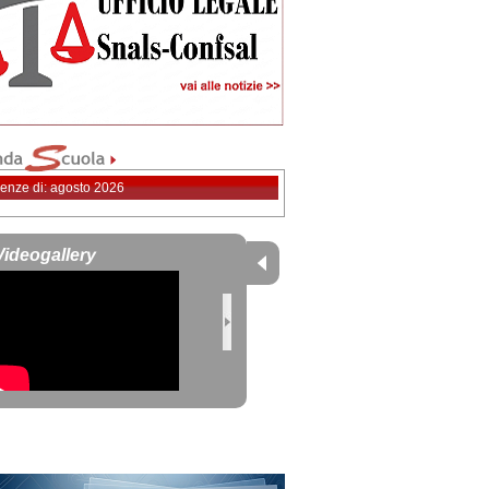
enze di: agosto 2026
Videogallery