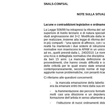
SNALS-CONFSAL
NOTE SULLA SITUA
Lacune e contraddizioni legislative e ordiname
La Legge 508/99 ha intrapreso la riforma del se
superiore di livello terziario e di natura speci
studi anglosassone del 3+2. Modificata dalla l
per realizzare, insieme alla legge di riforma del
in più comparti - “una specie di affresco, con i v
realtà ha mantenuto i due sistemi di istruzione
normative non inseriscono le AFAM in un unico si
ad es., quelli previsti dalla L. 240/2010. Le no
una ricca e dettagliata normativa che disciplina l
da ben 15 anni. La mancata definizione dell
provvedimenti, che hanno creato difficoltà e co
delle criticità per le quali erano state eman
contemporaneamente, secondo norme di logica
aggiunte nuove problematiche, con pesanti ricad
Ci riferiamo alle questioni concernenti:
- la mancata emanazione della tabella di 
era da emanare entro tre mesi dalla sua ent
- la frammentazione dei percorsi formativi
molti casi una diluizione e un depoten
formazione dell’artista in senso altamente 
- l’istituzione di nuovi ordinamenti didat