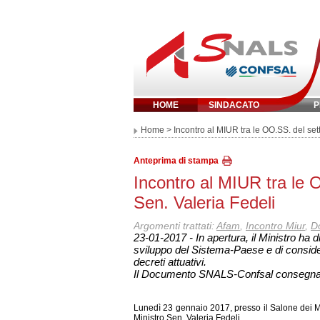
HOME
SINDACATO
P
Inserisci parola 
Home
> Incontro al MIUR tra le OO.SS. del set
Anteprima di stampa
Incontro al MIUR tra le 
Sen. Valeria Fedeli
Argomenti trattati:
Afam
,
Incontro Miur
,
D
23-01-2017 - In apertura, il Ministro ha d
sviluppo del Sistema-Paese e di consider
decreti attuativi.
Il Documento SNALS-Confsal consegna
Lunedì 23 gennaio 2017, presso il Salone dei Min
Ministro Sen. Valeria Fedeli.