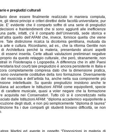
io e pregiudizi culturali
itario deve essere finalmente realizzato in maniera compiuta,
gli stessi principi e criteri direttivi delle facoltà universitarie, pur
cale. E’ evidente che il comparto soffre di una serie di pregiudizi
decisioni e fraintendimenti che si sono aggiunti alle inefficienze
na parte, infatti, c’è il comparto dell’Università, sede storica e
all’altra quello dell’AFAM che, invece, fornisce quella che viene
e. Tale distinzione ricalca la dicotomia gentiliana, mutuata da
ra arte e cultura. Ricordiamo, ad es., che la riforma Gentile non
 di Architettura perché la materia, presentando alcuni aspetti
di esservi inserita. Certe attuali valutazioni preliminari negative
proprio da questo retaggio culturale, che però, stranamente, non
trali in Fisioterapia o Logopedia. A differenza che in altri Paesi
ersitaria tout court) tale pregiudizio è ancora persistente in Italia e
 ancora completamente compresa dato che la dimensione pratica,
a sono ovviamente costitutive della loro formazione. Diversamente
o del musicista e dell’artista ha, anche nella sua componente più
nsione intellettuale. Su questo pregiudizio insistono anche le
taliana ad accettare le Istituzioni AFAM come equipollenti, specie
 di carattere musicale, quasi a voler negare che la formazione
e acquisita nei Conservatori. Tutto ciò si è concretizzato nella
lasciato dalle Istituzioni AFAM: “diploma accademico equipollente a
osecuzione degli studi, e non più semplicemente “diploma di laurea”
nzione fra i due comparti gli studenti trovano difficoltà, se non
o.
tore Martini ed avente in oggetto “Disposizioni in materia di