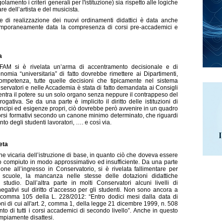
mento i criteri generali per l'istituzione) sia rispetto alle logiche
re dell’artista e del musicista.
re di realizzazione dei nuovi ordinamenti didattici è data anche
ntemporaneamente data la compresenza di corsi pre-accademici e
a
 AFAM si è rivelata un’arma di accentramento decisionale e di
nomia “universitaria” di fatto dovrebbe rimettere ai Dipartimenti,
ompetenza, tutte quelle decisioni che tipicamente nel sistema
nservatori e nelle Accademia è stata di fatto demandata ai Consigli
centra il potere su un solo organo senza neppure il contrappeso del
gativa. Se da una parte è implicito il diritto delle istituzioni di
rincipi ed esigenze propri, ciò dovrebbe però avvenire in un quadro
rsi formativi secondo un canone minimo determinato, che riguardi
to degli studenti lavoratori, …. e così via.
eta
e vicaria dell’istruzione di base, in quanto ciò che doveva essere
to compiuto in modo approssimativo ed insufficiente. Da una parte
ione all’ingresso in Conservatorio, si è rivelata fallimentare per
le scuole, la mancanza nelle stesse delle dotazioni didattiche
tudio. Dall’altra parte in molti Conservatori alcuni livelli di
egativi sul diritto d’accesso per gli studenti. Non sono ancora a
1 comma 105 della L. 228/2012: “Entro dodici mesi dalla data di
ioni di cui all'art. 2, comma 1, della legge 21 dicembre 1999, n. 508
 di tutti i corsi accademici di secondo livello”. Anche in questo
ampiamente disattesi.