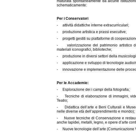
maturata spontaneamente da alcune istituzioni 
schematicamente:
Per i Conservatori
- attività didattiche interne extracurriculari;
- produzione artistica e prassi esecutive;
- progetti gestiti su piattaforme di cooperazion
- valorizzazione del patrimonio artistico dell
materiali iconografici, biblioteche;
- produzione in diversi settori della musicologi
- applicazione e sviluppo di tecnologie audio/
- innovazione e implementazione delle procedure
Per le Accademie:
- Esplorazione dei i campi della fotografia;
- Tecniche di elaborazione di immagini, video,
Teatro;
- Didattica dell’arte e Beni Culturali e Museal
nelle diverse età dell’apprendimento e mondo);
- Nuove tecniche di Conservazione e restauro 
anche lapidei, metalli, legno, e opere d’arte co
- Nuove tecnologie dell’arte (Comunicazione Vis