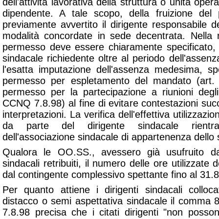
dell'attività lavorativa della struttura o unità ope
dipendente. A tale scopo, della fruizione de
previamente avvertito il dirigente responsabile d
modalità concordate in sede decentrata. Nella ri
permesso deve essere chiaramente specificato, 
sindacale richiedente oltre al periodo dell'assenza
l'esatta imputazione dell'assenza medesima, spe
permesso per espletamento del mandato (art
permesso per la partecipazione a riunioni degli 
CCNQ 7.8.98) al fine di evitare contestazioni su
interpretazioni. La verifica dell'effettiva utilizzaz
da parte del dirigente sindacale rientra
dell'associazione sindacale di appartenenza dello 
Qualora le OO.SS., avessero già usufruito da
sindacali retribuiti, il numero delle ore utilizzat
dal contingente complessivo spettante fino al 31.
Per quanto attiene i dirigenti sindacali colloc
distacco o semi aspettativa sindacale il comma 8
7.8.98 precisa che i citati dirigenti "non posso