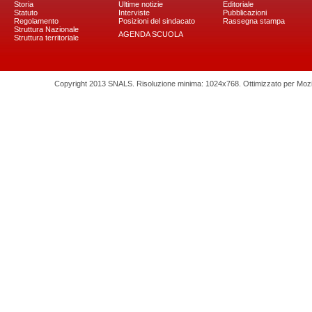
Storia
Ultime notizie
Editoriale
Statuto
Interviste
Pubblicazioni
Regolamento
Posizioni del sindacato
Rassegna stampa
Struttura Nazionale
AGENDA SCUOLA
Struttura territoriale
Copyright 2013 SNALS. Risoluzione minima: 1024x768. Ottimizzato per Mozilla