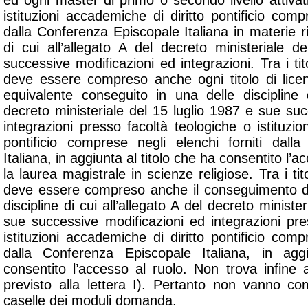
ed ogni master di primo o secondo livello attivat
istituzioni accademiche di diritto pontificio compr
dalla Conferenza Episcopale Italiana in materie ric
di cui all’allegato A del decreto ministeriale 
successive modificazioni ed integrazioni. Tra i titol
deve essere compreso anche ogni titolo di lice
equivalente conseguito in una delle discipline d
decreto ministeriale del 15 luglio 1987 e sue su
integrazioni presso facoltà teologiche o istituzio
pontificio comprese negli elenchi forniti dall
Italiana, in aggiunta al titolo che ha consentito l’ac
la laurea magistrale in scienze religiose. Tra i tito
deve essere compreso anche il conseguimento de
discipline di cui all’allegato A del decreto ministe
sue successive modificazioni ed integrazioni pre
istituzioni accademiche di diritto pontificio compr
dalla Conferenza Episcopale Italiana, in agg
consentito l’accesso al ruolo. Non trova infine 
previsto alla lettera I). Pertanto non vanno com
caselle dei moduli domanda.