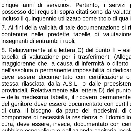
cinque anni di servizio». Pertanto, i servizi 
possesso dei requisiti sopra citati sono da valutare 
incluso il quinquennio utilizzato come titolo di qual
7. Ai fini della validità di tale documentazione si 
contenute nelle predette tabelle di valutazio
insegnanti di entrambi i ruoli.
8. Relativamente alla lettera C) del punto II – esi
tabella di valutazione per i trasferimenti (Allega
maggiorenne che, a causa di infermità o difetto f
nell’assoluta o permanente impossibilità di dedicar
deve essere documentato con certificazione o 
stessa rilasciata dalla A.S.L. o dalle preesiste
provinciali. Relativamente alla lettera D) del punto
– della medesima tabella, il ricovero permanente 
del genitore deve essere documentato con certificat
di cura. Il bisogno, da parte dei medesimi, di c
comportare di necessità la residenza o il domicilio n
cura, deve essere, invece, documentato con certi
pubblico ospedaliero o dall’azienda sanitaria locale 