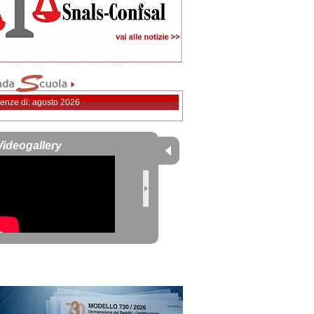
enze di: agosto 2026
Videogallery