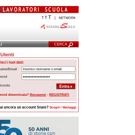
T
T
T
|
NETWORK
LI
CERCA
Utenti
cerca Avanzata
isci i tuoi dati:
name/Email
word
icorda
word dimenticata?
Recupera!
-
REGISTRATI
ai ancora un account Snals?
Scopri i Vantaggi