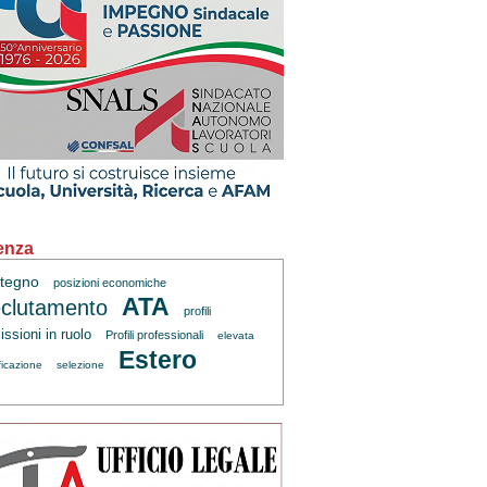
enza
tegno
posizioni economiche
ATA
clutamento
profili
ssioni in ruolo
Profili professionali
elevata
Estero
ficazione
selezione