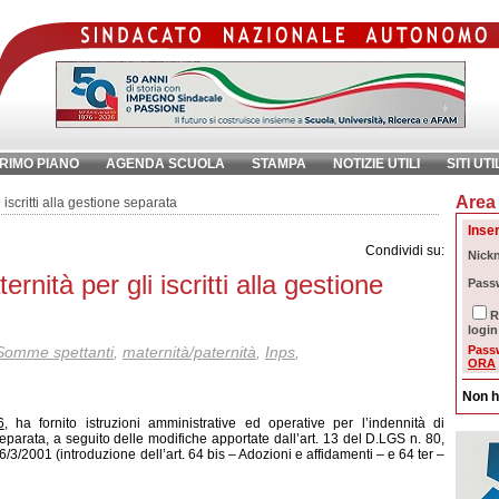
RIMO PIANO
AGENDA SCUOLA
STAMPA
NOTIZIE UTILI
SITI UTI
Area 
chiave:
Ri
 iscritti alla gestione separata
Inser
Condividi su:
Nick
rnità per gli iscritti alla gestione
Pass
R
login
Somme spettanti
,
maternità/paternità
,
Inps
,
Pass
ORA
Non h
6
, ha fornito istruzioni amministrative ed operative per l’indennità di
e separata, a seguito delle modifiche apportate dall’art. 13 del D.LGS n. 80,
6/3/2001 (introduzione dell’art. 64 bis – Adozioni e affidamenti – e 64 ter –