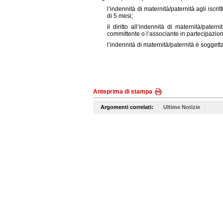
l’indennità di maternità/paternità agli iscrit
di 5 mesi;
il diritto all’indennità di maternità/pater
committente o l’associante in partecipazion
l’indennità di maternità/paternità è sogget
Anteprima di stampa
Argomenti correlati:
Ultime Notizie