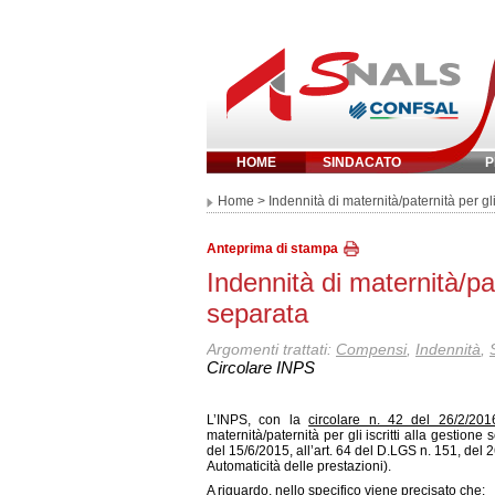
HOME
SINDACATO
P
Inserisci parola 
Home
> Indennità di maternità/paternità per gli
Anteprima di stampa
Indennità di maternità/pate
separata
Argomenti trattati:
Compensi
,
Indennità
,
Circolare INPS
L’INPS, con la
circolare n. 42 del 26/2/201
maternità/paternità per gli iscritti alla gestion
del 15/6/2015, all’art. 64 del D.LGS n. 151, del 2
Automaticità delle prestazioni).
A riguardo, nello specifico viene precisato che: