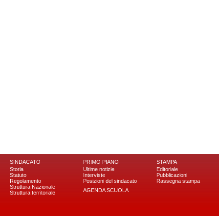
SINDACATO
PRIMO PIANO
STAMPA
Storia
Ultime notizie
Editoriale
Statuto
Interviste
Pubblicazioni
Regolamento
Posizioni del sindacato
Rassegna stampa
Struttura Nazionale
AGENDA SCUOLA
Struttura territoriale