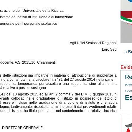
Istruzione dell’Università e della Ricerca
sistema educativo di istruzione e di formazione
generale per il personale scolastico
Agli Uffici Scolastici Regionali
Loro Sedi
ocente. A.S. 2015/16. Chiarimenti.
Evid
 delle istruzioni già impartite in materia di attribuzione di supplenze al
Re
ni già contenute nella
circolare n. 8481 del 27 agosto 2014
nella parte in
na supplenza temporanea per accettare una supplenza sino alla nomina
posi
tà relative a posti di sostegno.
eleva
5141 del 10 agosto 2015
ed all'
art. 2 comma 2 del D.M. 3 giugno 2015 n.
Es
ranti collocati nelle graduatorie di istituto in possesso del titolo di
d essere incluso nelle graduatorie di circolo e di istituto e che abbia
tegno, tardivamente, rispetto ai termini prescritti dai provvedimenti relativi
e di istituto ha titolo prioritario, nel conferimento del relativo incarico,
IL DIRETTORE GENERALE