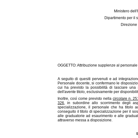
Ministero dell'
Dipartimento per il 
Direzione 
OGGETTO: Attribuzione supplenze al personale d
A seguito di quesiti pervenuti e ad integrazione
Personale docente, si confermano le disposizio
cui ha previsto la possibilità di lasciare u
dell'avente titolo, esclusivamente per disponibili
Inoltre, così come previsto nella
circolare n. 2
326
, in subordine allo scorrimento degli aspi
specializzazione, il personale che ha titolo a
conseguito il titolo di specializzazione per il sos
alle graduatorie ad esaurimento e alle graduatori
attraverso messa a disposizione.