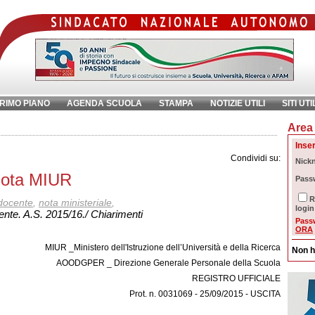
RIMO PIANO
AGENDA SCUOLA
STAMPA
NOTIZIE UTILI
SITI UTI
Area 
chiave:
Ri
Inser
Condividi su:
Nick
Nota MIUR
Pass
R
docente
,
nota ministeriale
,
login
ente. A.S. 2015/16./ Chiarimenti
Pass
ORA
MIUR _Ministero dell'Istruzione dell’Università e della Ricerca
Non h
AOODGPER _ Direzione Generale Personale della Scuola
REGISTRO UFFICIALE
Prot. n. 0031069 - 25/09/2015 - USCITA