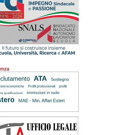
enza
ATA
clutamento
Sostegno
zioni economiche
Profili professionali
profili
immissioni in ruolo
ta qualificazione
tero
MAE - Min. Affari Esteri