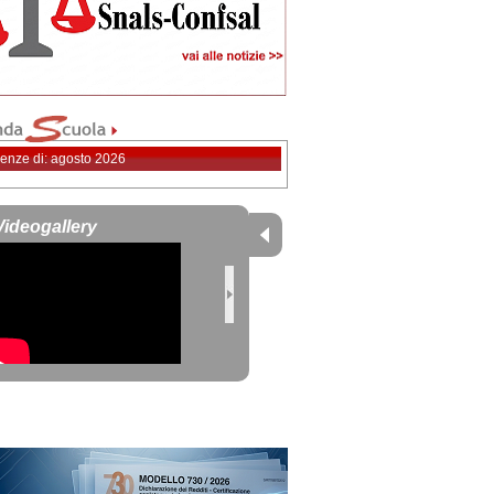
enze di: agosto 2026
Videogallery