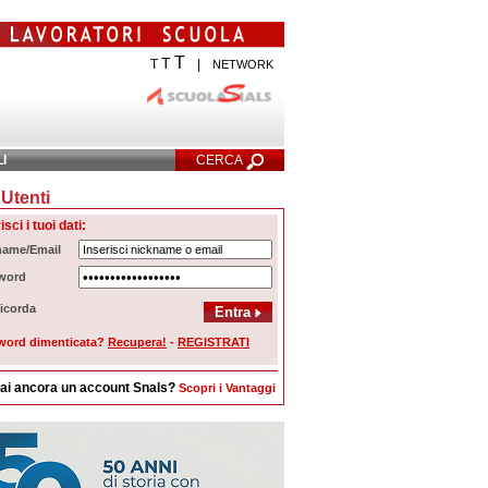
T
T
T
|
NETWORK
LI
CERCA
Utenti
cerca Avanzata
isci i tuoi dati:
name/Email
word
icorda
word dimenticata?
Recupera!
-
REGISTRATI
ai ancora un account Snals?
Scopri i Vantaggi