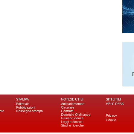
STAMPA
NOTIZIE UTILI
SITI UTILI
Editoriale
Atti parlamentari
HELP DESK
Pubblicazioni
Circolare
ato
Rassegna stampa
Contratti
Decreti e Ordinanze
Privacy
Giurisprudenza
Cookie
Leggi e decreti
Studi e ricerche