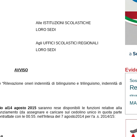
Alle ISTITUZIONI SCOLASTICHE
LORO SEDI
Agli UFFICI SCOLASTICI REGIONALI
LORO SEDI
Evid
AVVISO
Sos
 “Rilevazione oneri indennità di bilinguismo e trilinguismo, indennità di
Re
eleva
MAE
lio al14 agosto 2015
saranno rese disponibili le funzioni relative alla
nanziamento (da assegnare e caricare sul cedolino unico in quota parte
ontrattate con le 00.55. nell'Intesa del 7 agosto2014 per l'a .s. 2014/15:
GA