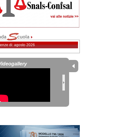
enze di: agosto 2026
Videogallery