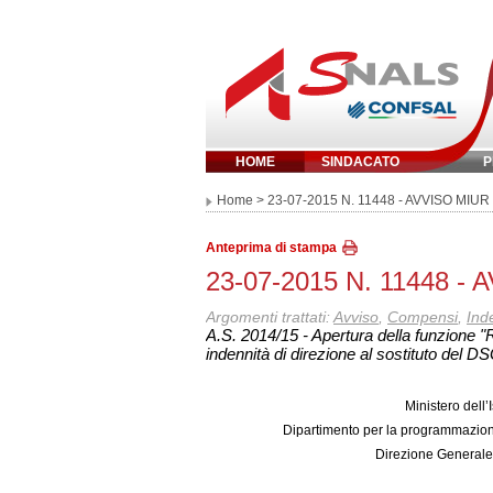
HOME
SINDACATO
P
Inserisci parola 
Home
> 23-07-2015 N. 11448 - AVVISO MIUR
Anteprima di stampa
23-07-2015 N. 11448 -
Argomenti trattati:
Avviso
,
Compensi
,
Ind
A.S. 2014/15 - Apertura della funzione "R
indennità di direzione al sostituto del D
Ministero dell’
Dipartimento per la programmazione
Direzione Generale p