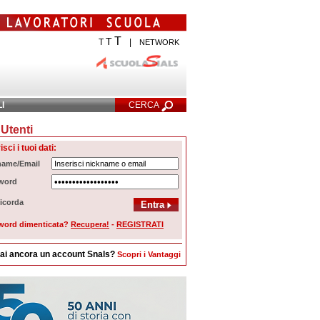
T
T
T
|
NETWORK
LI
CERCA
Utenti
cerca Avanzata
isci i tuoi dati:
name/Email
word
icorda
word dimenticata?
Recupera!
-
REGISTRATI
ai ancora un account Snals?
Scopri i Vantaggi