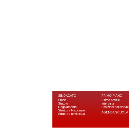
SINDACATO
PRIMO PIANO
Storia
Ultime notizie
Statuto
Interviste
Regolamento
Posizioni del sindac
Struttura Nazionale
AGENDA SCUOLA
Struttura territoriale