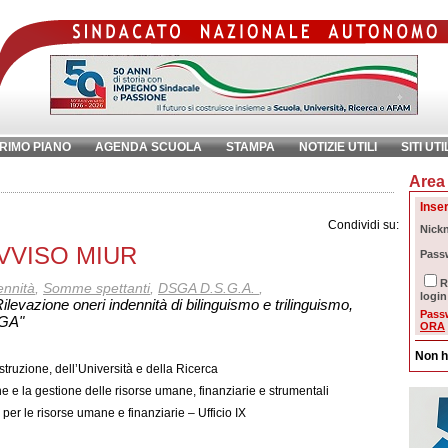
RIMO PIANO
AGENDA SCUOLA
STAMPA
NOTIZIE UTILI
SITI UTI
Area 
chiave:
Ri
Inser
Condividi su:
Nick
 AVVISO MIUR
Pass
R
ennità
,
Somme spettanti
,
DSGA D.S.G.A.
,
login
ilevazione oneri indennità di bilinguismo e trilinguismo,
Pass
SGA"
ORA
Non h
Istruzione, dell’Università e della Ricerca
 e la gestione delle risorse umane, finanziarie e strumentali
er le risorse umane e finanziarie – Ufficio IX