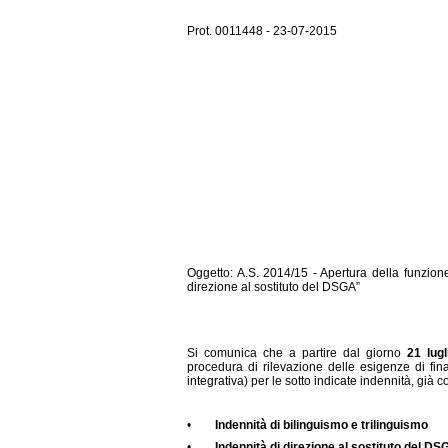
Prot. 0011448 - 23-07-2015
Oggetto: A.S. 2014/15 - Apertura della funzione
direzione al sostituto del DSGA”
Si comunica che a partire dal giorno
21 lug
procedura di rilevazione delle esigenze di fi
integrativa) per le sotto indicate indennità, già c
•
Indennità di bilinguismo e trilinguismo
•
Indennità di direzione al sostituto del DS