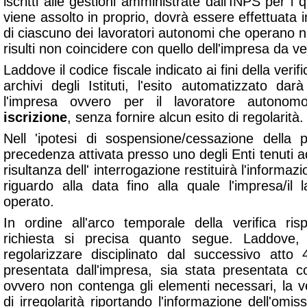
iscritti alle gestioni amministrate dall'INPS per i q
viene assolto in proprio, dovrà essere effettuata i
di ciascuno dei lavoratori autonomi che operano n
risulti non coincidere con quello dell'impresa da ver
Laddove il codice fiscale indicato ai fini della veri
archivi degli Istituti, l'esito automatizzato da
l'impresa ovvero per il lavoratore autono
iscrizione
, senza fornire alcun esito di regolarità.
Nell 'ipotesi di sospensione/cessazione della p
precedenza attivata presso uno degli Enti tenuti ad 
risultanza dell' interrogazione restituirà l'informaz
riguardo alla data fino alla quale l'impresa/i
operato.
In ordine all'arco temporale della verifica ri
richiesta si precisa quanto segue. Laddove, 
regolarizzare disciplinato dal successivo atto
presentata dall'impresa, sia stata presentata 
ovvero non contenga gli elementi necessari, la ve
di irregolarità riportando l'informazione dell'omis