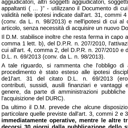
aggiudicatori, altri soggetti aggiudicatori, soggett
appaltanti
( ... )" - utilizzano il Documento di cui 
validità nelle ipotesi indicate dall'art. 31, commi 
(conv. da L. n. 98/2013) e nell'ipotesi di cui
articolo, senza necessità di acquisire un nuovo 
Il D.M. stabilisce inoltre che resta ferma in capo ai 
comma 1 lett. b), del D.P.R. n. 207/2010, l'attiva
cui all'art. 4, comma 2, del D.P.R. n. 207/2010 e d
D.L. n. 69/2013 (conv. da L. n. 98/2013).
A tale riguardo, si rammenta che l'obbligo di 
procedimento è stato esteso alle ipotesi disci
de1l'art. 31 del citato D.L. n. 69/2013 (ero
contributi, sussidi, ausili finanziari e vantagg
genere, da parte di amministrazioni pubbliche 
l'acquisizione del DURC).
Da ultimo il D.M. prevede che alcune disposizio
particolare quelle previste dall'art. 3, commi 2 e 3
immediatamente operative, mentre le altre t
decorsi 30 giorni dalla pubblicazione dello 