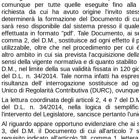
comunque per tutte quelle eseguite fino alla 
richiesta da cui ha avuto origine l'invito ste
determinerà la formazione del Documento di cui
sarà reso disponibile dal sistema presso il quale
effettuata in formato "pdf'. Tale Documento, ai sen
comma 2, del D.M., sostituisce ad ogni effetto i
utilizzabile, oltre che nel procedimento per cui è
altro ambito in cui sia prevista l'acquisizione della
sensi della vigente normativa e di quanto stabilito
D.M., nel limite della sua validità fissata in 120 gi
del D.L. n. 34/2014. Tale norma infatti ha espre
risultanza dell' interrogazione sostituisce ad o
Unico di Regolarità Contributiva (DURC), ovunque
La lettura coordinata degli articoli 2, 4 e 7 del D
del D.L. n. 34/2014, nella logica di semplif
l'intervento del Legislatore, sancisce pertanto l'u
Al riguardo appare opportuno evidenziare che ai 
3, del D.M. il Documento di cui all'articolo 7 
requisito indicato all'articolo 38, comma 1, lettera 