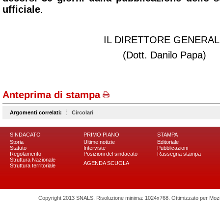
ufficiale
.
IL DIRETTORE GENERAL
(Dott. Danilo Papa)
Anteprima di stampa
Argomenti correlati:
Circolari
SINDACATO
PRIMO PIANO
STAMPA
Storia
Ultime notizie
Editoriale
Statuto
Interviste
Pubblicazioni
Regolamento
Posizioni del sindacato
Rassegna stampa
Struttura Nazionale
AGENDA SCUOLA
Struttura territoriale
Copyright 2013 SNALS. Risoluzione minima: 1024x768. Ottimizzato per Mozilla