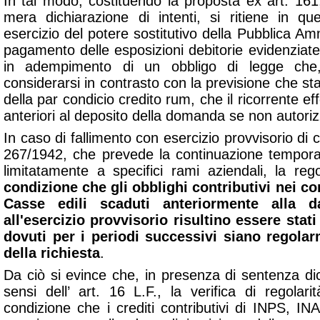
In tal modo, costituendo la proposta ex art. 16
mera dichiarazione di intenti, si ritiene in q
esercizio del potere sostitutivo della Pubblica Amm
pagamento delle esposizioni debitorie evidenzia
in adempimento di un obbligo di legge ch
considerarsi in contrasto con la previsione che stabi
della par condicio credito rum, che il ricorrente eff
anteriori al deposito della domanda se non autorizz
In caso di fallimento con esercizio provvisorio di cu
267/1942, che prevede la continuazione tempora
limitatamente a specifici rami aziendali, la reg
condizione che gli obblighi contributivi nei co
Casse edili scaduti anteriormente alla d
all'esercizio provvisorio risultino essere stati
dovuti per i periodi successivi siano regolar
della richiesta
.
Da ciò si evince che, in presenza di sentenza dich
sensi dell’ art. 16 L.F., la verifica di regolar
condizione che i crediti contributivi di INPS, IN