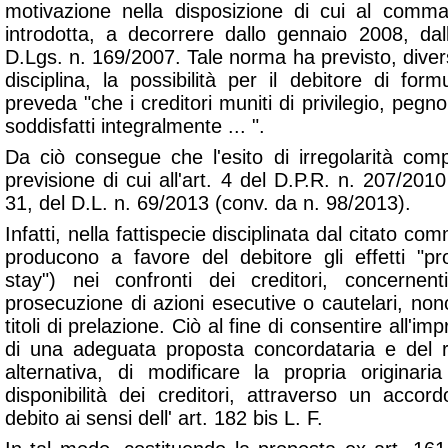
motivazione nella disposizione di cui al comma
introdotta, a decorrere dallo gennaio 2008, da
D.Lgs. n. 169/2007. Tale norma ha previsto, dive
disciplina, la possibilità per il debitore di fo
preveda "che i creditori muniti di privilegio, peg
soddisfatti integralmente ... ".
Da ciò consegue che l'esito di irregolarità comp
previsione di cui all'art. 4 del D.P.R. n. 207/201
31, del D.L. n. 69/2013 (conv. da n. 98/2013).
Infatti, nella fattispecie disciplinata dal citato com
producono a favore del debitore gli effetti "pro
stay") nei confronti dei creditori, concernent
prosecuzione di azioni esecutive o cautelari, nonch
titoli di prelazione. Ciò al fine di consentire all'i
di una adeguata proposta concordataria e del r
alternativa, di modificare la propria originaria
disponibilità dei creditori, attraverso un accord
debito ai sensi dell' art. 182 bis L. F.