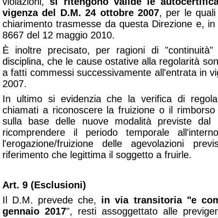
violazioni,
si ritengono valide le autocertifica
vigenza del D.M. 24 ottobre 2007
, per le qual
chiarimento trasmesse da questa Direzione e, in p
8667 del 12 maggio 2010.
È inoltre precisato, per ragioni di "continuità"
disciplina, che le cause ostative alla regolarità so
a fatti commessi successivamente all'entrata in v
2007.
In ultimo si evidenzia che la verifica di regola
chiamati a riconoscere la fruizione o il rimbors
sulla base delle nuove modalità previste da
ricomprendere il periodo temporale all'inter
l'erogazione/fruizione delle agevolazioni prev
riferimento che legittima il soggetto a fruirle.
Art. 9 (Esclusioni)
Il D.M. prevede che,
in via transitoria "
e com
gennaio 2017
", resti assoggettato alle previgen