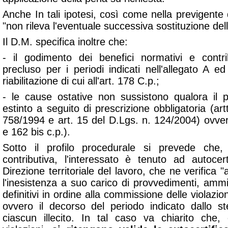
Anche In tali ipotesi, così come nella previgente d
"
non rileva l'eventuale successiva sostituzione dell'a
Il D.M. specifica inoltre che:
- il godimento dei benefici normativi e contri
precluso per i periodi indicati nell'allegato A ed
riabilitazione di cui all'art. 178 C.p.;
- le cause ostative non sussistono qualora il 
estinto a seguito di prescrizione obbligatoria (art
758/1994 e art. 15 del D.Lgs. n. 124/2004) ovver
e 162 bis c.p.).
Sotto il profilo procedurale si prevede che, a
contributiva, l'interessato è tenuto ad autocer
Direzione territoriale del lavoro, che ne verifica "
l'inesistenza a suo carico di provvedimenti, ammini
definitivi in ordine alla commissione delle violazion
ovvero il decorso del periodo indicato dallo st
ciascun illecito. In tal caso va chiarito che, c