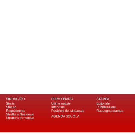
SINDACATO
PRIMO PIANO
STAMPA
Storia
Ultime notizie
Editoriale
Statuto
Interviste
Pubblicazioni
Regolamento
Posizioni del sindacato
Rassegna stampa
Struttura Nazionale
AGENDA SCUOLA
Struttura territoriale