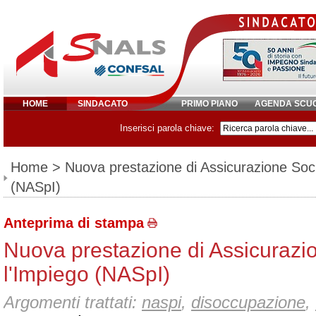
HOME
SINDACATO
PRIMO PIANO
AGENDA SCU
Inserisci parola chiave:
Home
> Nuova prestazione di Assicurazione Soci
(NASpI)
Anteprima di stampa
Nuova prestazione di Assicurazi
l'Impiego (NASpI)
Argomenti trattati:
naspi
,
disoccupazione
,