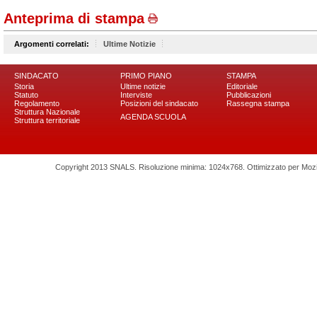
Anteprima di stampa
Argomenti correlati:
Ultime Notizie
SINDACATO
PRIMO PIANO
STAMPA
Storia
Ultime notizie
Editoriale
Statuto
Interviste
Pubblicazioni
Regolamento
Posizioni del sindacato
Rassegna stampa
Struttura Nazionale
AGENDA SCUOLA
Struttura territoriale
Copyright 2013 SNALS. Risoluzione minima: 1024x768. Ottimizzato per Mozilla