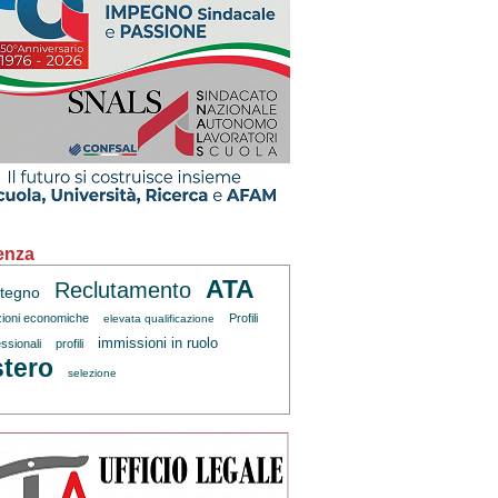
enza
ATA
Reclutamento
tegno
zioni economiche
Profili
elevata qualificazione
immissioni in ruolo
ssionali
profili
tero
selezione