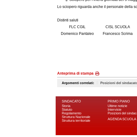
Lo sciopero riguarda anche il personale della scuo
Distinti saluti
FLC CGIL
CISL SCUOLA
Domenico Pantaleo
Francesco Scrima
Anteprima di stampa
Argomenti correlati:
Posizioni del sindacat
SINDACATO
PRIMO PIANO
Storia
Ultime notizie
Statuto
Interviste
Regolamento
Posizioni del sindac
Struttura Nazionale
AGENDA SCUOLA
Struttura territoriale