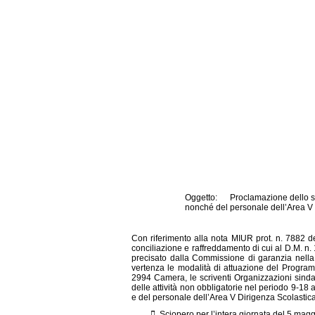
Oggetto: Proclamazione dello sc
nonché del personale dell’Area V d
Con riferimento alla nota MIUR prot. n. 7882 d
conciliazione e raffreddamento di cui al D.M. n
precisato dalla Commissione di garanzia nella
vertenza le modalità di attuazione del Progra
2994 Camera, le scriventi Organizzazioni sinda
delle attività non obbligatorie nel periodo 9-18
e del personale dell’Area V Dirigenza Scolastica

Sciopero per l’intera giornata del 5 mag