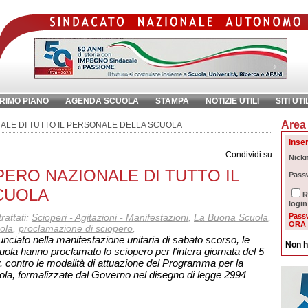
RIMO PIANO
AGENDA SCUOLA
STAMPA
NOTIZIE UTILI
SITI UTI
Area 
chiave:
Ri
NALE DI TUTTO IL PERSONALE DELLA SCUOLA
Inser
Condividi su:
Nick
PERO NAZIONALE DI TUTTO IL
Pass
CUOLA
R
login
rattati:
Scioperi - Agitazioni - Manifestazioni
,
La Buona Scuola
,
Pass
ORA
ola
,
proclamazione di sciopero
,
ciato nella manifestazione unitaria di sabato scorso, le
Non h
la hanno proclamato lo sciopero per l'intera giornata del 5
. contro le modalità di attuazione del Programma per la
la, formalizzate dal Governo nel disegno di legge 2994