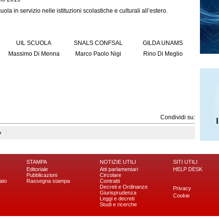
la in servizio nelle istituzioni scolastiche e culturali all’estero.
UIL SCUOLA
SNALS CONFSAL
GILDA UNAMS
Massimo Di Menna
Marco Paolo Nigi
Rino Di Meglio
Condividi su:
o
STAMPA
NOTIZIE UTILI
SITI UTILI
Editoriale
Atti parlamentari
HELP DESK
Pubblicazioni
Circolare
ato
Rassegna stampa
Contratti
Decreti e Ordinanze
Privacy
Giurisprudenza
Cookie
Leggi e decreti
Studi e ricerche