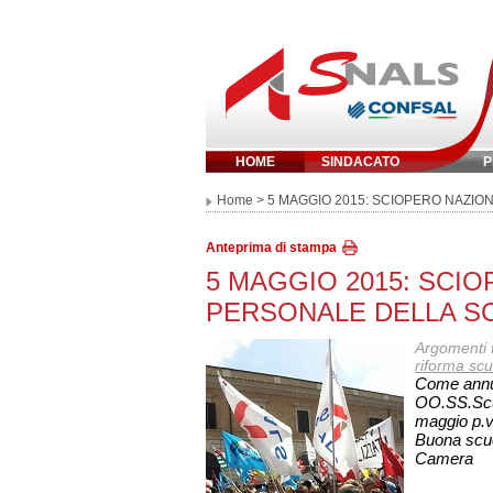
HOME
SINDACATO
P
Inserisci parola 
Home
> 5 MAGGIO 2015: SCIOPERO NAZIO
Anteprima di stampa
5 MAGGIO 2015: SCIO
PERSONALE DELLA S
Argomenti t
riforma scu
Come annun
OO.SS.Scuo
maggio p.v
Buona scuo
Camera