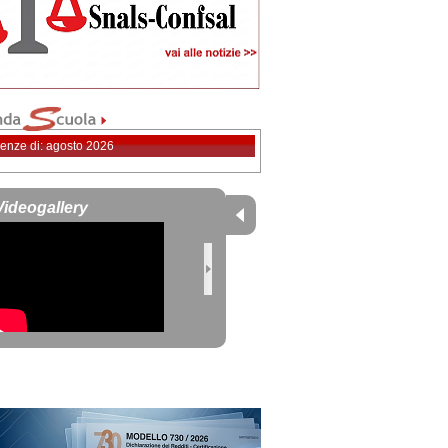
enze di: agosto 2026
Videogallery