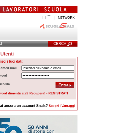
T
T
T
|
NETWORK
LI
CERCA
Utenti
cerca Avanzata
isci i tuoi dati:
name/Email
word
icorda
word dimenticata?
Recupera!
-
REGISTRATI
ai ancora un account Snals?
Scopri i Vantaggi