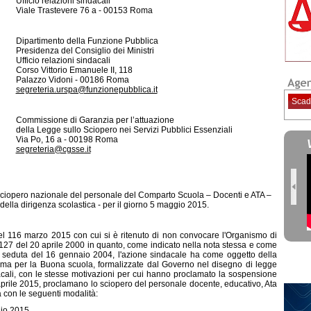
Ufficio relazioni sindacali
Viale Trastevere 76 a - 00153 Roma
Dipartimento della Funzione Pubblica
Presidenza del Consiglio dei Ministri
Ufficio relazioni sindacali
Corso Vittorio Emanuele II, 118
Palazzo Vidoni - 00186 Roma
segreteria.urspa@funzionepubblica.it
Scad
Commissione di Garanzia per l’attuazione
della Legge sullo Sciopero nei Servizi Pubblici Essenziali
Via Po, 16 a - 00198 Roma
segreteria@cgsse.it
iopero nazionale del personale del Comparto Scuola – Docenti e ATA –
ella dirigenza scolastica - per il giorno 5 maggio 2015.
el 116 marzo 2015 con cui si è ritenuto di non convocare l'Organismo di
. 127 del 20 aprile 2000 in quanto, come indicato nella nota stessa e come
 seduta del 16 gennaio 2004, l'azione sindacale ha come oggetto della
mma per la Buona scuola, formalizzate dal Governo nel disegno di legge
cali, con le stesse motivazioni per cui hanno proclamato la sospensione
 aprile 2015, proclamano lo sciopero del personale docente, educativo, Ata
 con le seguenti modalità:
gio 2015