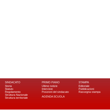
SINDACATO
PRIMO PIANO
STAMPA
Storia
Ultime notizie
Editoriale
Statuto
Interviste
Pubblicazioni
Regolamento
Posizioni del sindacato
Rassegna stampa
Struttura Nazionale
AGENDA SCUOLA
Struttura territoriale