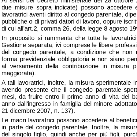
Ai sensi del decreto ministeriale del 28 ottobre 
due misure sopra indicate) possono accedere 
lavoratrici aventi diritto al congedo parentale, dip
pubbliche o di privati datori di lavoro, oppure iscri
di cui all’
art.2, comma 26, della legge 8 agosto 19
In proposito si rammenta che tutte le lavoratrici
Gestione separata, ivi comprese le libere professi
del congedo parentale, a condizione che non ris
forma previdenziale obbligatoria e non siano pen
al versamento della contribuzione in misura p
maggiorata).
A tali lavoratrici, inoltre, la misura sperimental
avendo presente che il congedo parentale spett
mesi, da fruire entro il primo anno di vita del
anno dall’ingresso in famiglia del minore adottato 
21 dicembre 2007, n. 137).
Le madri lavoratrici possono accedere al benefic
in parte del congedo parentale. Inoltre, la misu
del singolo figlio, quindi anche per più figli, purch