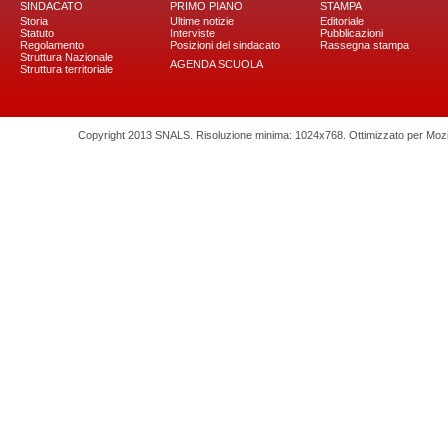
SINDACATO
PRIMO PIANO
STAMPA
Storia
Ultime notizie
Editoriale
Statuto
Interviste
Pubblicazioni
Regolamento
Posizioni del sindacato
Rassegna stampa
Struttura Nazionale
AGENDA SCUOLA
Struttura territoriale
Copyright 2013 SNALS. Risoluzione minima: 1024x768. Ottimizzato per Mozilla