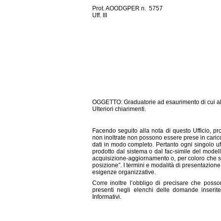
Prot. AOODGPER n. 5757
Uff. III
OGGETTO: Graduatorie ad esaurimento di cui al D
Ulteriori chiarimenti.
Facendo seguito alla nota di questo Ufficio, p
non inoltrate non possono essere prese in caric
dati in modo completo. Pertanto ogni singolo uf
prodotto dal sistema o dal fac-simile del model
acquisizione-aggiornamento o, per coloro che si
posizione”. I termini e modalità di presentazione
esigenze organizzative.
Corre inoltre l’obbligo di precisare che posso
presenti negli elenchi delle domande inserite
Informativi.