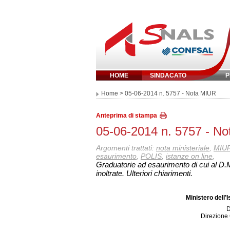
HOME
SINDACATO
P
Inserisci parola 
Home
> 05-06-2014 n. 5757 - Nota MIUR
Anteprima di stampa
05-06-2014 n. 5757 - N
Argomenti trattati:
nota ministeriale
,
MIUR 
esaurimento
,
POLIS
,
istanze on line
,
Graduatorie ad esaurimento di cui al D.
inoltrate. Ulteriori chiarimenti.
Ministero dell’I
D
Direzione 