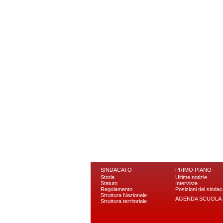
SINDACATO
PRIMO PIANO
Storia
Ultime notizie
Statuto
Interviste
Regolamento
Posizioni del sindac
Struttura Nazionale
AGENDA SCUOLA
Struttura territoriale