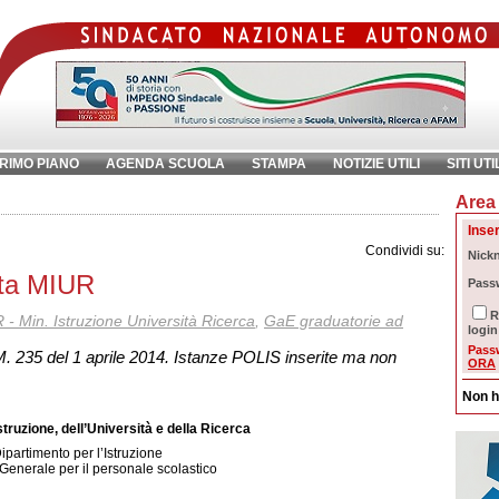
RIMO PIANO
AGENDA SCUOLA
STAMPA
NOTIZIE UTILI
SITI UTI
Area 
chiave:
Ri
Inser
Condividi su:
Nick
ota MIUR
Pass
R
- Min. Istruzione Università Ricerca
,
GaE graduatorie ad
login
Pass
M. 235 del 1 aprile 2014. Istanze POLIS inserite ma non
ORA
Non h
struzione, dell’Università e della Ricerca
ipartimento per l’Istruzione
Generale per il personale scolastico