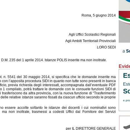
Roma, 5 giugno 2014
Agli Uffici Scolastici Regionali
Agli Ambiti Territoriali Provinciali
LORO SEDI
.M. 235 del 1 aprile 2014. Istanze POLIS inserite ma non inoltrate.
Evid
Es
rot. n. 5541 del 30 maggio 2014, si specifica che le domande inserite ma
o con l’apposita procedura SIDI in quanto non tutte sono presenti in banca
Est
ficio, previa richiesta degli interessati, accompagnata dall’eventuale PDF
lo 1 compilato, potrà trattare le domande con le consuete funzioni SIDI di
Sc
 trasferiscono da altra provincia, con la nuova funzione di “Trasferimento
 delle relative istanze saranno fissati da ciascun ufficio secondo le proprie
e pro
no essere accolte soltanto le istanze dei docenti i cui nominativi sono
 ma non inoltrate, trasmessi a codesti Uffici dal Fornitore dei Servizi
per IL DIRETTORE GENERALE