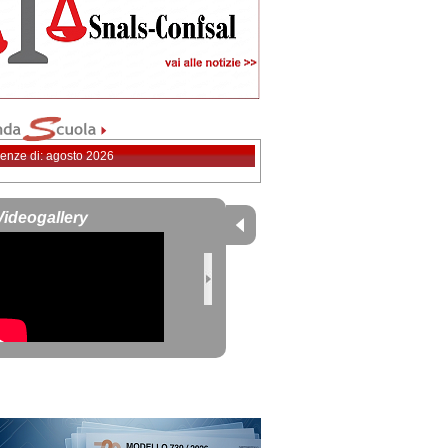
enze di: agosto 2026
Videogallery