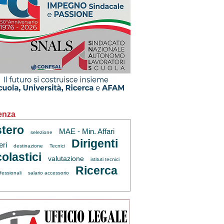
enza
tero
MAE - Min. Affari
selezione
Dirigenti
eri
destinazione
Tecnici
olastici
valutazione
istituti tecnici
Ricerca
fessionali
salario accessorio