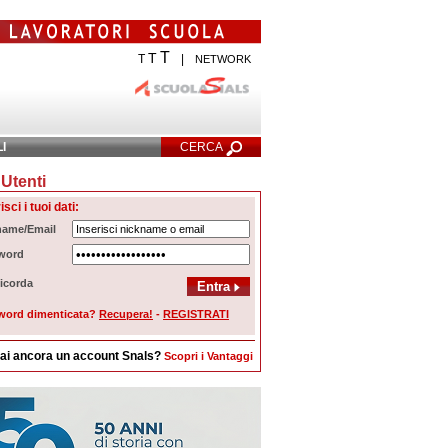
T
T
T
|
NETWORK
LI
CERCA
Utenti
cerca Avanzata
isci i tuoi dati:
name/Email
word
icorda
word dimenticata?
Recupera!
-
REGISTRATI
ai ancora un account Snals?
Scopri i Vantaggi