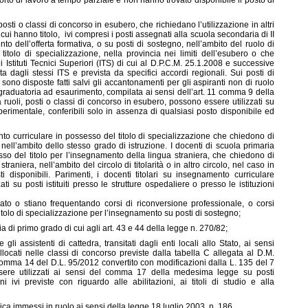
rto di lavoro a tempo parziale e non hanno trovato disponibile il posto di
posti o classi di concorso in esubero, che richiedano l’utilizzazione in altri
 cui hanno titolo, ivi compresi i posti assegnati alla scuola secondaria di II
nto dell’offerta formativa, o su posti di sostegno, nell’ambito del ruolo di
itolo di specializzazione, nella provincia nei limiti dell’esubero o che
i Istituti Tecnici Superiori (ITS) di cui al D.P.C.M. 25.1.2008 e successive
a dagli stessi ITS e prevista da specifici accordi regionali. Sui posti di
 sono disposte fatti salvi gli accantonamenti per gli aspiranti non di ruolo
 graduatoria ad esaurimento, compilata ai sensi dell’art. 11 comma 9 della
a ruoli, posti o classi di concorso in esubero, possono essere utilizzati su
sperimentale, conferibili solo in assenza di qualsiasi posto disponibile ed
nto curriculare in possesso del titolo di specializzazione che chiedono di
 nell’ambito dello stesso grado di istruzione. I docenti di scuola primaria
sso del titolo per l’insegnamento della lingua straniera, che chiedono di
straniera, nell’ambito del circolo di titolarità o in altro circolo, nel caso in
i disponibili. Parimenti, i docenti titolari su insegnamento curriculare
i su posti istituiti presso le strutture ospedaliere o presso le istituzioni
o o stiano frequentando corsi di riconversione professionale, o corsi
titolo di specializzazione per l’insegnamento su posti di sostegno;
a di primo grado di cui agli art. 43 e 44 della legge n. 270/82;
gli assistenti di cattedra, transitati dagli enti locali allo Stato, ai sensi
llocati nelle classi di concorso previste dalla tabella C allegata al D.M.
4 comma 14 del D.L. 95/2012 convertito con modificazioni dalla L. 135 del 7
ere utilizzati ai sensi del comma 17 della medesima legge su posti
ni ivi previste con riguardo alle abilitazioni, ai titoli di studio e alla
lica immessi in ruolo ai sensi della legge 18 luglio 2003, n. 186.