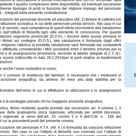
ioni di utilizzazione e previa informazione alle OO.SS. territoriali, sarà
etente il quadro complessivo delle disponibilità, ed eventuali successive
e diverse tipologie di posti in funzione del migliore impiego del personale
.L., integrati dalla presente contrattazione.
lizzazioni del personale docente ed educativo (All. 1) titolare di cattedra e/o
tituzione scolastica in cui detto personale presta servizio. Nel caso in cui
tituto di servizio, sarà competenza di quest’ultimo provvedere alla valutazione
ll’istituto di titolarità ogni utile elemento di conoscenza. Per quanto
otazioni organiche provinciali (D.O.P.), i docenti della scuola primaria in
i titolari sul sostegno (D.O.S.), tale valutazione è formulata dagli uffici
i religione cattolica la predetta valutazione sarà formulata dai competenti
 effettuata considerando i titoli posseduti entro il termine previsto per la
ne e di assegnazione provvisoria, secondo le tabelle allegate al C.C.N.I.
scuola sottoscritto in data 26.2.2014per le parti relative ai trasferimenti
grazioni:
ato anche l’anno scolastico in corso;
er il comune di residenza dei familiari, è necessario che i medesimi vi
 iscrizione anagrafica, da almeno tre mesi alla data stabilita per la
31 dicembre dell’anno in cui si effettuano le utilizzazioni e le assegnazioni
ze e di punteggio prevale chi ha maggiore anzianità anagrafica;
ttolica, fermo restando quanto previsto dal successivo art. 4 comma 1, il
ase della graduatoria unica regionale, articolata per ambiti diocesani,
tico regionale ai sensi dell’art. 10, commi 3 e 4 dell’O.M. n. 199 del
di cui ai precedenti punti del presente comma.
ilizzazioni del personale A.T.A. (All. 4 ) é formulata da ciascuna istituzione
izio. Nel caso in cui l’istituto di titolarità non coincida con l’istituto di