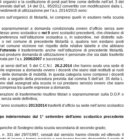
 organici e la costituzione di posti part time come definito nell’art. 3 del
previsto dall’art. 14 del D.L. 95/2012 convertito con modificazioni dalla L.
vvedimenti di utilizzazione per l’a.s. 2014/2015 sono:
sull’organico di titolarità, ivi compresi quelli in esubero nella scuola
li soprannumerari a domanda condizionata ovvero d’ufficio senza aver
stesso anno scolastico o
nei 9
anni scolastici precedenti, che chiedano di
referenza nell’istituzione scolastica o, in subordine, nel distretto sub-
 nel comune di precedente titolarità o, qualora non esistano posti
 nel comune viciniore nel rispetto delle relative tabelle e che abbiano
l’ottennio
il trasferimento anche nell’istituzione di precedente titolarità.
può produrre domanda di utilizzazione il personale che sia stato trasferito
nata per l’a.s.
2006/2007
e successivi;
i ai sensi dell’art. 5 del C.C.N.I.
26.2.2014
che hanno avuto una sede di
lle espresse a domanda ovvero i docenti che siano stati restituiti ai ruoli
ne delle domande di mobilità. In questa categoria sono compresi i docenti
ento a seguito della procedura prevista dal comma 5 dell’art. 35 della L.
o stati assegnati alla scuola in cui prestano servizio ovvero che siano
on compresa tra quelle espresse a domanda.
azioni di trasferimento risultino titolari o soprannumerari sulla D.O.P. o
o senza sede definitiva;
ll’anno scolastico
2013/2014
trasferiti d’ufficio su sede nell’anno scolastico
po indeterminato dal 1° settembre dell’anno scolastico precedente
Organiche di Sostegno della scuola secondaria di secondo grado;
. n. 331 del 29/7/1997, cessati dal servizio hanno chiesto ed ottenuto il