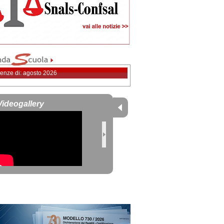
enze di: agosto 2026
Videogallery