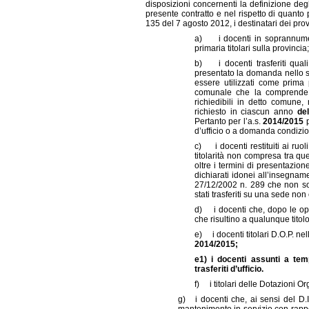
disposizioni concernenti la definizione degli
presente contratto e nel rispetto di quanto 
135 del 7 agosto 2012, i destinatari dei pro
a) i docenti in soprannumero 
primaria titolari sulla provincia;
b) i docenti trasferiti qua
presentato la domanda nello 
essere utilizzati come prima p
comunale che la comprende o
richiedibili in detto comune,
richiesto in ciascun anno
del
Pertanto per l’a.s.
2014/2015
d’ufficio o a domanda condizio
c) i docenti restituiti ai ruol
titolarità non compresa tra que
oltre i termini di presentazio
dichiarati idonei all’insegnam
27/12/2002 n. 289 che non son
stati trasferiti su una sede n
d) i docenti che, dopo le oper
che risultino a qualunque titol
e) i docenti titolari D.O.P. ne
2014/2015;
e1) i docenti assunti a tem
trasferiti d’ufficio.
f) i titolari delle Dotazioni 
g) i docenti che, ai sensi del D.I