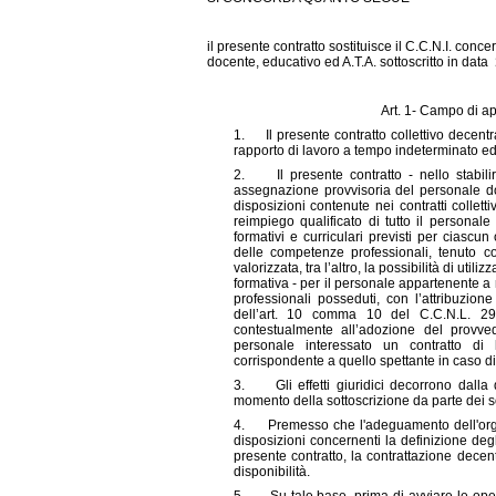
il presente contratto sostituisce il C.C.N.I. conc
docente, educativo ed A.T.A. sottoscritto in data
Art. 1- Campo di ap
1. Il presente contratto collettivo decentr
rapporto di lavoro a tempo indeterminato ed a
2. Il presente contratto - nello stabilire
assegnazione provvisoria del personale do
disposizioni contenute nei contratti collett
reimpiego qualificato di tutto il personal
formativi e curriculari previsti per ciascu
delle competenze professionali, tenuto con
valorizzata, tra l’altro, la possibilità di util
formativa - per il personale appartenente a r
professionali posseduti, con l’attribuzio
dell’art. 10 comma 10 del C.C.N.L. 29.
contestualmente all’adozione del provved
personale interessato un contratto di 
corrispondente a quello spettante in caso di
3. Gli effetti giuridici decorrono dalla 
momento della sottoscrizione da parte dei so
4. Premesso che l'adeguamento dell'organi
disposizioni concernenti la definizione degli
presente contratto, la contrattazione decent
disponibilità.