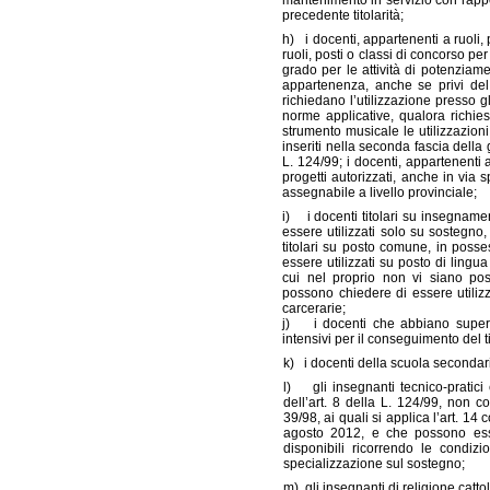
mantenimento in servizio con rappo
precedente titolarità;
h) i docenti, appartenenti a ruoli, 
ruoli, posti o classi di concorso per
grado per le attività di potenziame
appartenenza, anche se privi del t
richiedano l’utilizzazione presso gl
norme applicative, qualora richiest
strumento musicale le utilizzazioni
inseriti nella seconda fascia della
L. 124/99; i docenti, appartenenti 
progetti autorizzati, anche in via 
assegnabile a livello provinciale;
i) i docenti titolari su insegname
essere utilizzati solo su sostegno,
titolari su posto comune, in posse
essere utilizzati su posto di lingua 
cui nel proprio non vi siano post
possono chiedere di essere utilizzat
carcerarie;
j) i docenti che abbiano superat
intensivi per il conseguimento del 
k) i docenti della scuola secondari
l) gli insegnanti tecnico-pratici e 
dell’art. 8 della L. 124/99, non co
39/98, ai quali si applica l’art. 1
agosto 2012, e che possono ess
disponibili ricorrendo le condizio
specializzazione sul sostegno;
m) gli insegnanti di religione catto