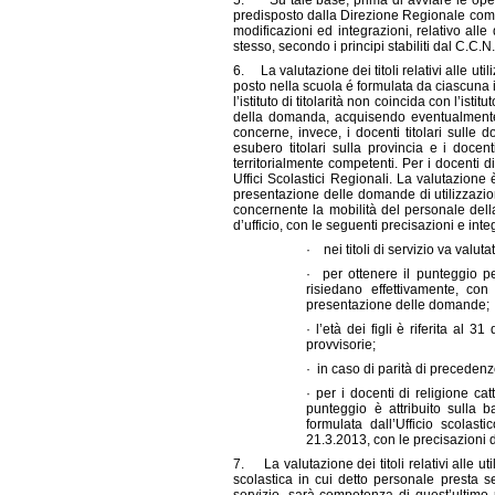
5. Su tale base, prima di avviare le operaz
predisposto dalla Direzione Regionale comp
modificazioni ed integrazioni, relativo all
stesso, secondo i principi stabiliti dal C.C.N
6. La valutazione dei titoli relativi alle uti
posto nella scuola é formulata da ciascuna is
l’istituto di titolarità non coincida con l’is
della domanda, acquisendo eventualmente da
concerne, invece, i docenti titolari sulle d
esubero titolari sulla provincia e i docent
territorialmente competenti. Per i docenti d
Uffici Scolastici Regionali. La valutazione è
presentazione delle domande di utilizzazio
concernente la mobilità del personale della 
d’ufficio, con le seguenti precisazioni e inte
· nei titoli di servizio va valut
· per ottenere il punteggio p
risiedano effettivamente, con
presentazione delle domande;
· l’età dei figli è riferita al 
provvisorie;
· in caso di parità di preceden
· per i docenti di religione ca
punteggio è attribuito sulla b
formulata dall’Ufficio scolas
21.3.2013, con le precisazioni 
7. La valutazione dei titoli relativi alle ut
scolastica in cui detto personale presta serv