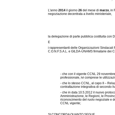
L'anno
2014
il giorno
26
del mese di
marzo
, in
negoziazione decentrata a livello ministeriale,
la delegazione di parte pubblica costituita con 
E
i rappresentanti delle Organizzazioni Sindacali 
C.O.N.F.S.A.L. e GILDA-UNAMS firmatarie dei Con
- che con il vigente CCNL 29 novembre 200
professionale, ivi comprese le utilizzaz
- che lo stesso CCNL, al capo II – Relaz
contrattazione integrativa di secondo live
- che in data 10.5.2012 il nuovo protocol
Amministrazione, le Regioni, le Provinc
riconoscimento del ruolo negoziale e de
CCNL vigente;
SI CONCORDA QUANTO SEGUE