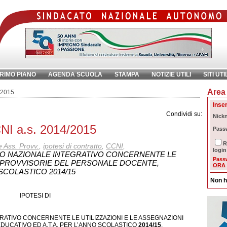
RIMO PIANO
AGENDA SCUOLA
STAMPA
NOTIZIE UTILI
SITI UTI
Area 
chiave:
Ri
/2015
Inser
Condividi su:
Nick
CNI a.s. 2014/2015
Pass
R
 e Ass. Provv.
,
ipotesi di contratto
,
CCNI
,
login
VO NAZIONALE INTEGRATIVO CONCERNENTE LE
Pass
NI PROVVISORIE DEL PERSONALE DOCENTE,
ORA
 SCOLASTICO 2014/15
Non h
IPOTESI DI
ATIVO CONCERNENTE LE UTILIZZAZIONI E LE ASSEGNAZIONI
UCATIVO ED A.T.A. PER L’ANNO SCOLASTICO
2014/15
.