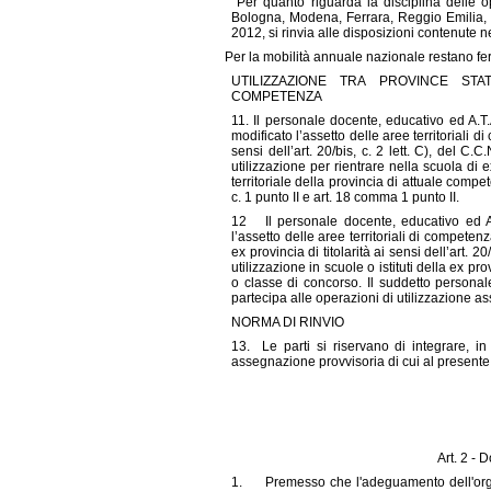
Per quanto riguarda la disciplina delle op
Bologna, Modena, Ferrara, Reggio Emilia, 
2012, si rinvia alle disposizioni contenute ne
Per la mobilità annuale nazionale restano fer
UTILIZZAZIONE TRA PROVINCE STA
COMPETENZA
11. Il personale docente, educativo ed A.T.
modificato l’assetto delle aree territoriali d
sensi dell’art. 20/bis, c. 2 lett. C), del C.C.
utilizzazione per rientrare nella scuola di 
territoriale della provincia di attuale compe
c. 1 punto II e art. 18 comma 1 punto II.
12 Il personale docente, educativo ed A.T
l’assetto delle aree territoriali di competen
ex provincia di titolarità ai sensi dell’art. 20/
utilizzazione in scuole o istituti della ex pr
o classe di concorso. Il suddetto personale 
partecipa alle operazioni di utilizzazione as
NORMA DI RINVIO
13. Le parti si riservano di integrare, in
assegnazione provvisoria di cui al presente C
Art. 2 - D
1. Premesso che l'adeguamento dell'organi