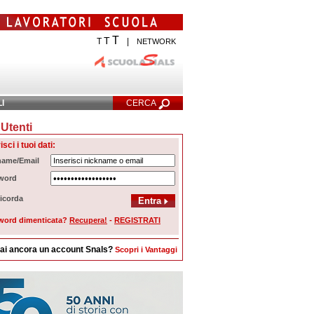
T
T
T
|
NETWORK
LI
CERCA
Utenti
cerca Avanzata
isci i tuoi dati:
name/Email
word
icorda
word dimenticata?
Recupera!
-
REGISTRATI
ai ancora un account Snals?
Scopri i Vantaggi