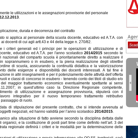
ernente le utilizzazioni e le assegnazioni provvisorie del personale
12.12.2013
.
plicazione, durata e decorrenza del contratto
ato si applica al personale della scuola docente, educativo ed A.T.A. con
i docenti di cui agli artt.43 e 44 della legge n. 270/82.
Scad
 i criteri generali ed i principi per le operazioni di utilizzazione e di
cente, educativo ed A.T.A. per l'anno scolastico
2014/2015
secondo le
ivi nazionali del comparto scuola è prioritariamente diretto a realizzare il
e in soprannumero o in esubero, e la piena realizzazione degli obiettivi
n ordine di scuola, assicurando la continuità didattica e la valorizzazione
to delle esigenze e disponibilità dei docenti interessati. A tal fine è
izzazione in altri insegnamenti e per il potenziamento delle attività dell’offerta
uoli e classi di concorso in esubero - tenendo conto dei titoli di studio e/o
ne del maggior trattamento economico eventualmente spettante ai sensi
11.2007; in quest’ultimo caso la Direzione Regionale competente,
imento di utilizzazione e assegnazione provvisoria, stipulerà con il
lavoro integrativo per il nuovo temporaneo trattamento retributivo
 passaggio di ruolo.
data di stipulazione del presente contratto, che si intende avvenuta al
ggetti negoziali, ed hanno validità per l’anno scolastico
2014/2015
.
co alla situazione di fatto avviene secondo la disciplina dettata dalle
 organici, e la costituzione di posti part time come definito nell’art. 3 del
rata regionale definirà i criteri e le modalità per la determinazione delle