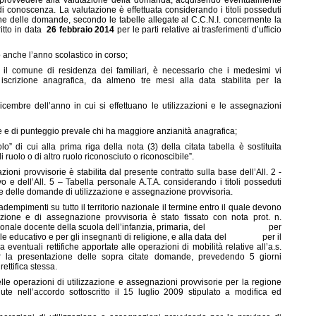
o provvedere alla valutazione della domanda, acquisendo eventualmente
to di conoscenza. La valutazione è effettuata considerando i titoli posseduti
one delle domande, secondo le tabelle allegate al C.C.N.I. concernente la
itto in data
26 febbraio 2014
per le parti relative ai trasferimenti d’ufficio
ato anche l’anno scolastico in corso;
r il comune di residenza dei familiari, è necessario che i medesimi vi
 iscrizione anagrafica, da almeno tre mesi alla data stabilita per la
1 dicembre dell’anno in cui si effettuano le utilizzazioni e le assegnazioni
ze e di punteggio prevale chi ha maggiore anzianità anagrafica;
lo” di cui alla prima riga della nota (3) della citata tabella è sostituita
 ruolo o di altro ruolo riconosciuto o riconoscibile”.
oni provvisorie è stabilita dal presente contratto sulla base dell’All. 2 -
 e dell’All. 5 – Tabella personale A.T.A. considerando i titoli posseduti
one delle domande di utilizzazione e assegnazione provvisoria.
empimenti su tutto il territorio nazionale il termine entro il quale devono
zione e di assegnazione provvisoria è stato fissato con nota prot. n.
docente della scuola dell’infanzia, primaria, del per
onale educativo e per gli insegnanti di religione, e alla data del per il
 eventuali rettifiche apportate alle operazioni di mobilità relative all’a.s.
r la presentazione delle sopra citate domande, prevedendo 5 giorni
ettifica stessa.
e operazioni di utilizzazione e assegnazioni provvisorie per la regione
ute nell’accordo sottoscritto il 15 luglio 2009 stipulato a modifica ed