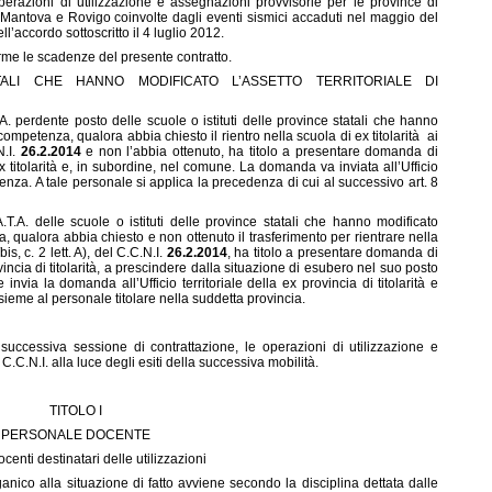
erazioni di utilizzazione e assegnazioni provvisorie per le province di
Mantova e Rovigo coinvolte dagli eventi sismici accaduti nel maggio del
ll’accordo sottoscritto il 4 luglio 2012.
me le scadenze del presente contratto.
TALI CHE HANNO MODIFICATO L’ASSETTO TERRITORIALE DI
A. perdente posto delle scuole o istituti delle province statali che hanno
i competenza, qualora abbia chiesto il rientro nella scuola di ex titolarità ai
N.I.
26.2.2014
e non l’abbia ottenuto, ha titolo a presentare domanda di
ex titolarità e, in subordine, nel comune. La domanda va inviata all’Ufficio
tenza. A tale personale si applica la precedenza di cui al successivo art. 8
.A. delle scuole o istituti delle province statali che hanno modificato
za, qualora abbia chiesto e non ottenuto il trasferimento per rientrare nella
bis, c. 2 lett. A), del C.C.N.I.
26.2.2014
, ha titolo a presentare domanda di
ovincia di titolarità, a prescindere dalla situazione di esubero nel suo posto
invia la domanda all’Ufficio territoriale della ex provincia di titolarità e
sieme al personale titolare nella suddetta provincia.
 successiva sessione di contrattazione, le operazioni di utilizzazione e
.C.N.I. alla luce degli esiti della successiva mobilità.
TITOLO I
PERSONALE DOCENTE
ocenti destinatari delle utilizzazioni
co alla situazione di fatto avviene secondo la disciplina dettata dalle