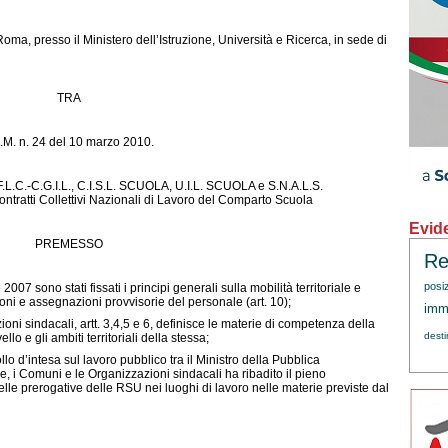
 Roma, presso il Ministero dell’Istruzione, Università e Ricerca, in sede di
TRA
D.M. n. 24 del 10 marzo 2010.
F.L.C.-C.G.I.L., C.I.S.L. SCUOLA, U.I.L. SCUOLA e S.N.A.L.S.
tratti Collettivi Nazionali di Lavoro del Comparto Scuola
Evid
PREMESSO
Re
posi
7 sono stati fissati i principi generali sulla mobilità territoriale e
ioni e assegnazioni provvisorie del personale (art. 10);
immi
ioni sindacali, artt. 3,4,5 e 6, definisce le materie di competenza della
dest
llo e gli ambiti territoriali della stessa;
lo d’intesa sul lavoro pubblico tra il Ministro della Pubblica
e, i Comuni e le Organizzazioni sindacali ha ribadito il pieno
lle prerogative delle RSU nei luoghi di lavoro nelle materie previste dal