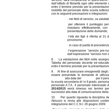
servizio, sarà competenza di quest’ultim
dall’istituto di titolarità ogni utile elemen
entro il termine previsto per la presentazi
mobilità del personale della scuola sottoscr
con le seguenti precisazioni e integrazioni:
· nei titoli di servizio, va valut
·per ottenere il punteggio pe
risiedano effettivamente, con
presentazione delle domande;
·l’età dei figli è riferita al 3
provvisorie;
· in caso di parità di preceden
·l’espressione “servizio pre-ruo
dall’espressione “servizio non di
8. La valutazione dei titoli nelle assegnazi
Tabella del personale docente ed educativo
entro il termine previsto per la presentazi
9. Al fine di assicurare omogeneità degli ad
essere presentate le domande di utilizza
alla data del per il personale 
la scuola secondaria di I e II grado, pers
personale A.T.A.. Il personale interessato da
2014/2015
verrà rimesso nei termini pe
successivi alla data di comunicazione della r
10. Per quanto riguarda la disciplina dell
Abruzzo si rinvia alle disposizioni conten
integrazione del C.C.N.I. 26 giugno 2009.