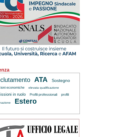
enza
ATA
clutamento
Sostegno
zioni economiche
elevata qualificazione
ssioni in ruolo
Profili professionali
profili
Estero
inazione