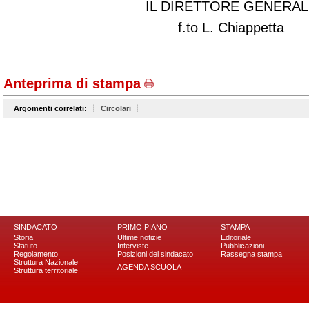
IL DIRETTORE GENERAL
f.to L. Chiappetta
Anteprima di stampa
Argomenti correlati:
Circolari
SINDACATO
PRIMO PIANO
STAMPA
Storia
Ultime notizie
Editoriale
Statuto
Interviste
Pubblicazioni
Regolamento
Posizioni del sindacato
Rassegna stampa
Struttura Nazionale
AGENDA SCUOLA
Struttura territoriale