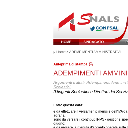
HOME
SINDACATO
P
Inserisci parola 
Home
> ADEMPIMENTI AMMINISTRATIVI
Anteprima di stampa
ADEMPIMENTI AMMINI
Argomenti trattati:
Adempimenti Amministr
Scolastici
,
(Dirigenti Scolastici e Direttori dei Servi
Entro questa data:
è da effettuare il versamento mensile dell'IVA da 
agraria;
sono da versare i contributi INPS - gestione spec
giugno;
è da versare la ritenuta d'acconto operata sulle