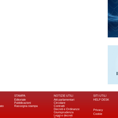
STAMPA
NOTIZIE UTILI
SITI UTILI
Editoriale
Atti parlamentari
HELP DESK
Pubblicazioni
Circolare
ato
Rassegna stampa
Contratti
Decreti e Ordinanze
Privacy
Giurisprudenza
Cookie
Leggi e decreti