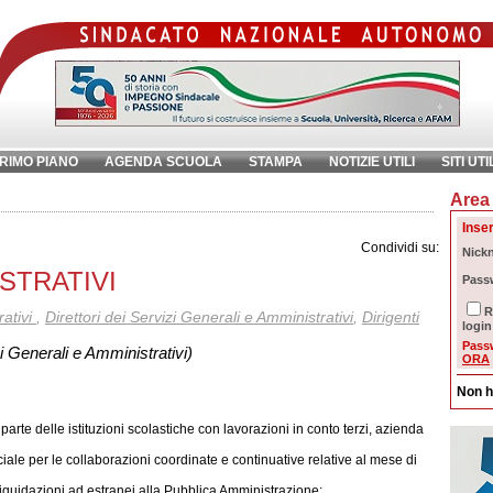
RIMO PIANO
AGENDA SCUOLA
STAMPA
NOTIZIE UTILI
SITI UTI
Area 
chiave:
Ri
Inser
Condividi su:
Nick
STRATIVI
Pass
R
ativi
,
Direttori dei Servizi Generali e Amministrativi
,
Dirigenti
login
Pass
zi Generali e Amministrativi)
ORA
Non h
parte delle istituzioni scolastiche con lavorazioni in conto terzi, azienda
iale per le collaborazioni coordinate e continuative relative al mese di
 liquidazioni ad estranei alla Pubblica Amministrazione;