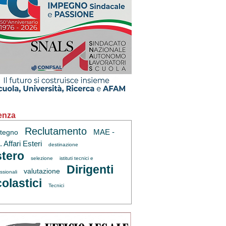
enza
Reclutamento
MAE -
tegno
 Affari Esteri
destinazione
tero
selezione
istituti tecnici e
Dirigenti
valutazione
ssionali
olastici
Tecnici