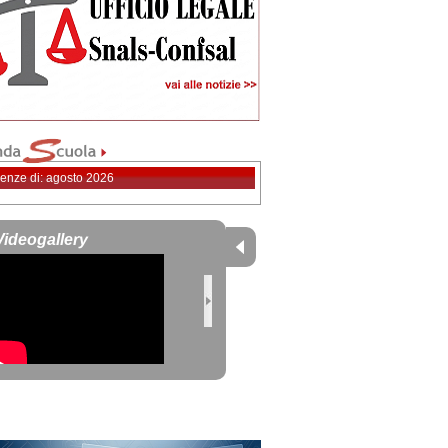
enze di: agosto 2026
Videogallery