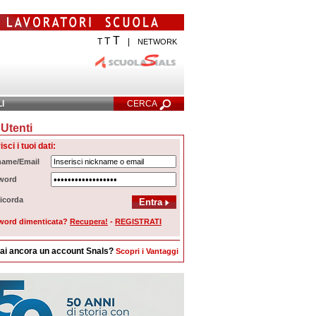
T
T
T
|
NETWORK
LI
CERCA
Utenti
cerca Avanzata
isci i tuoi dati:
name/Email
word
icorda
word dimenticata?
Recupera!
-
REGISTRATI
ai ancora un account Snals?
Scopri i Vantaggi